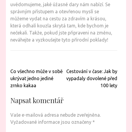
uvědomujeme, jaké úžasné dary nám nabízí. Se
správným přístupem a otevřenou myslí se
můžeme vydat na cestu za zdravím a krásou,
která odhalí kouzla skrytá tam, kde bychom je
nečekali. Takže, pokud jste připraveni na změnu,
neváhejte a vyzkoušejte tyto přírodní poklady!
Navigace
Co všechno může v sobě
Cestování v čase: Jak by
pro
ukrývat jedno jediné
vypadaly dovolené před
příspěvek
zrnko kakaa
100 lety
Napsat komentář
Vaše e-mailová adresa nebude zveřejněna.
Vyžadované informace jsou označeny
*