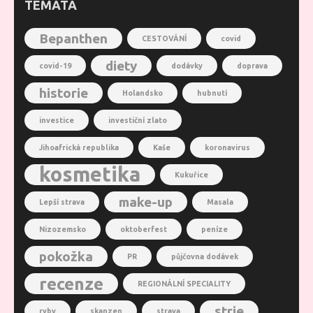
TÉMATA
Bepanthen
CESTOVÁNÍ
covid
diety
covid-19
dodávky
doprava
historie
Holandsko
hubnutí
investice
investiční zlato
Jihoafrická republika
Kaše
koronavirus
kosmetika
Kukuřice
make-up
Lepší strava
Masala
Nizozemsko
oktoberfest
peníze
pokožka
PR
půjčovna dodávek
recenze
REGIONÁLNÍ SPECIALITY
strie
ryby
skanzen
strava