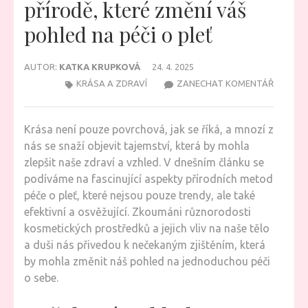
přírodě, které změní váš
pohled na péči o pleť
AUTOR:
KATKA KRUPKOVÁ
24. 4. 2025
NA
KRÁSA A ZDRAVÍ
ZANECHAT KOMENTÁŘ
TAJEMS
KRÁSY
Krása není pouze povrchová, jak se říká, a mnozí z
SKRYTÉ
nás se snaží objevit tajemství, která by mohla
V
zlepšit naše zdraví a vzhled. V dnešním článku se
PŘÍRODĚ
podíváme na fascinující aspekty přírodních metod
KTERÉ
péče o pleť, které nejsou pouze trendy, ale také
ZMĚNÍ
efektivní a osvěžující. Zkoumáni různorodosti
VÁŠ
kosmetických prostředků a jejich vliv na naše tělo
POHLED
a duši nás přivedou k nečekaným zjištěním, která
NA
by mohla změnit náš pohled na jednoduchou péči
PÉČI
o sebe.
O
PLEŤ