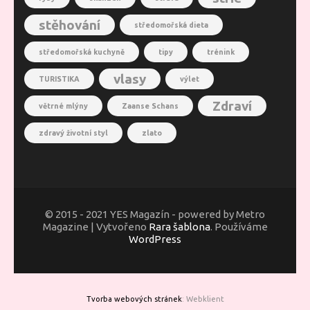
stěhování
středomořská dieta
středomořská kuchyně
tipy
trénink
vlasy
TURISTIKA
výlet
Zdraví
větrné mlýny
Zaanse Schans
zdravý životní styl
zlato
© 2015 - 2021 YES Magazín - powered by Metro
Magazine | Vytvořeno
Rara šablona
. Používáme
WordPress
Tvorba webových stránek
: Webklient