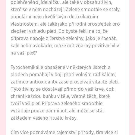
odlehčeného jídelníčku, ale také v obsahu živin,
které se v něm nacházejí. Zelené smoothie se staly
populární nejen kvůli svým detoxikačním
vlastnostem, ale také jako přírodní prostředek pro
zlepšení vzhledu pleti. Co byste řekli na to, že
příprava nápoje z čerstvé zeleniny, jako je špenát,
kale nebo avokádo, může mít značný pozitivní vliv
na vaši pleť?
Fytochemikálie obsažené v některých listech a
plodech pomáhají v boji proti volným radikálům,
zatímco antioxidanty zase prospívají vitalitě pleti.
Tyto živiny se dostávají přímo do vaší krve, což
chrání každou buňku v těle, včetně těch, které
tvoří vaši pleť. Příprava zeleného smoothie
vyžaduje pouze pár minut, ale může se stát
základem vašeho rituálu krásy.
Čím více poznáváme tajemství přírody, tím více si