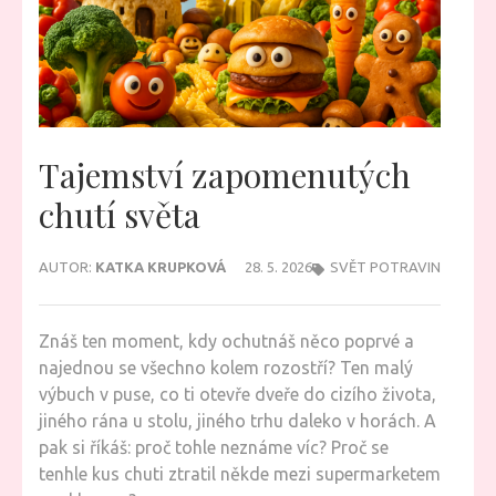
Tajemství zapomenutých
chutí světa
AUTOR:
KATKA KRUPKOVÁ
28. 5. 2026
SVĚT POTRAVIN
Znáš ten moment, kdy ochutnáš něco poprvé a
najednou se všechno kolem rozostří? Ten malý
výbuch v puse, co ti otevře dveře do cizího života,
jiného rána u stolu, jiného trhu daleko v horách. A
pak si říkáš: proč tohle neznáme víc? Proč se
tenhle kus chuti ztratil někde mezi supermarketem