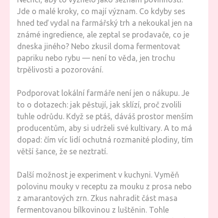
Jde o malé kroky, co mají význam. Co kdyby ses
hned teď vydal na farmářský trh a nekoukal jen na
známé ingredience, ale zeptal se prodavače, co je
dneska jiného? Nebo zkusil doma fermentovat
papriku nebo rybu — není to věda, jen trochu
trpělivosti a pozorování.
Podporovat lokální farmáře není jen o nákupu. Je
to o dotazech: jak pěstují, jak sklízí, proč zvolili
tuhle odrůdu. Když se ptáš, dáváš prostor menším
producentům, aby si udrželi své kultivary. A to má
dopad: čím víc lidí ochutná rozmanité plodiny, tím
větší šance, že se neztratí.
Další možnost je experiment v kuchyni. Vyměň
polovinu mouky v receptu za mouku z prosa nebo
z amarantových zrn. Zkus nahradit část masa
fermentovanou bílkovinou z luštěnin. Tohle