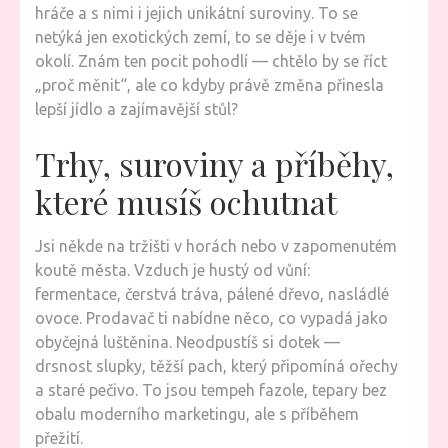
hráče a s nimi i jejich unikátní suroviny. To se
netýká jen exotických zemí, to se děje i v tvém
okolí. Znám ten pocit pohodlí — chtělo by se říct
„proč měnit“, ale co kdyby právě změna přinesla
lepší jídlo a zajímavější stůl?
Trhy, suroviny a příběhy,
které musíš ochutnat
Jsi někde na tržišti v horách nebo v zapomenutém
koutě města. Vzduch je hustý od vůní:
fermentace, čerstvá tráva, pálené dřevo, nasládlé
ovoce. Prodavač ti nabídne něco, co vypadá jako
obyčejná luštěnina. Neodpustíš si dotek —
drsnost slupky, těžší pach, který připomíná ořechy
a staré pečivo. To jsou tempeh fazole, tepary bez
obalu moderního marketingu, ale s příběhem
přežití.