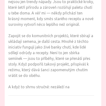
nejsou jen trendy nápady. Jsou to praktické kroky,
které šetří přírodu a zároveň rozšiřují paletu chutí
u tebe doma. A věř mi — někdy přichází ten
krásný moment, kdy směs starého receptu a nové
suroviny vytvoří něco lepšího než originál.
Zapojit se do komunitních projektů, které sbírají a
ukládají semena, je další cesta. Mnohé z těchto
iniciativ fungují jako živé banky chutí, kde lidé
sdílejí odrůdy a recepty. Není to jen sbírka
semínek — jsou to příběhy, které se přenáší přes
stoly. Když podpoříš takový projekt, přispíváš k
režimu, který dává šanci zapomenutým chutím
vrátit se do oběhu.
A když to shrnu stručně: nezáleží na