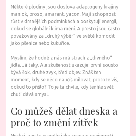
Některé plodiny jsou doslova adaptogeny krajiny:
maniok, proso, amarant, yacon. Mají schopnost
růst v drsnějších podmínkách a poskytují energii,
dokud se globální klima mění. A přesto jsou často
považovány za „druhý výběr“ ve světě komodit
jako pšenice nebo kukuřice.
Myslím, že hodně z nás má strach z „divného“
jídla. Já taky. Ale zkušenost ukazuje: první sousto
bývá šok, druhé zvyk, třetí objev. Znáš ten
moment, kdy se něco naučíš milovat, protože víš,
odkud to přišlo? To je ta chvíle, kdy tenhle svět
chutí dává smysl.
Co můžeš dělat dneska a
proč to změní zítřek
Nechci, aby to vyznělo jako seznam povinností.