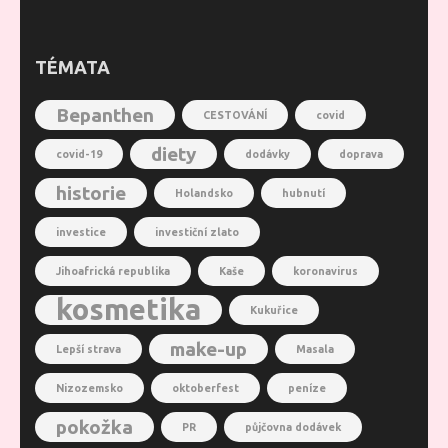
TÉMATA
Bepanthen
CESTOVÁNÍ
covid
diety
covid-19
dodávky
doprava
historie
Holandsko
hubnutí
investice
investiční zlato
Jihoafrická republika
Kaše
koronavirus
kosmetika
Kukuřice
make-up
Lepší strava
Masala
Nizozemsko
oktoberfest
peníze
pokožka
PR
půjčovna dodávek