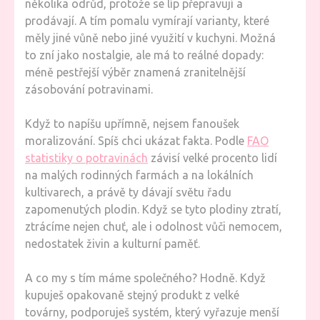
několika odrůd, protože se líp přepravují a
prodávají. A tím pomalu vymírají varianty, které
měly jiné vůně nebo jiné využití v kuchyni. Možná
to zní jako nostalgie, ale má to reálné dopady:
méně pestřejší výběr znamená zranitelnější
zásobování potravinami.
Když to napíšu upřímně, nejsem fanoušek
moralizování. Spíš chci ukázat fakta. Podle
FAO
statistiky o potravinách
závisí velké procento lidí
na malých rodinných farmách a na lokálních
kultivarech, a právě ty dávají světu řadu
zapomenutých plodin. Když se tyto plodiny ztratí,
ztrácíme nejen chuť, ale i odolnost vůči nemocem,
nedostatek živin a kulturní paměť.
A co my s tím máme společného? Hodně. Když
kupuješ opakovaně stejný produkt z velké
továrny, podporuješ systém, který vyřazuje menší