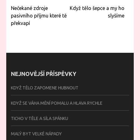
Navigace
Nečekané zdroje
Když tělo šepce a my ho
pro
pasivního příjmu které tě
slyšíme
příspěvek
překvapí
NEJNOVĚJŠÍ PŘÍSPĚVKY
KDYŽ TĚLO ZAPOMENE HUBNOUT
KDYŽ SE VÁHA MĚNÍ POMALU A HLAVA RYCHLE
TICHO V TĚLE A SÍLA SPÁNKU
MALÝ BYT VELKÉ NÁPADY