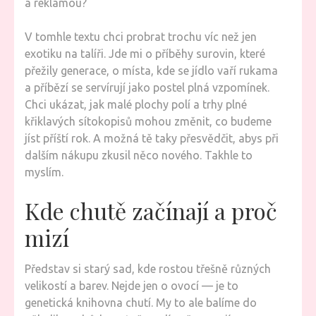
a reklamou?
V tomhle textu chci probrat trochu víc než jen
exotiku na talíři. Jde mi o příběhy surovin, které
přežily generace, o místa, kde se jídlo vaří rukama
a příbězí se servírují jako postel plná vzpomínek.
Chci ukázat, jak malé plochy polí a trhy plné
křiklavých sítokopisů mohou změnit, co budeme
jíst příští rok. A možná tě taky přesvědčit, abys při
dalším nákupu zkusil něco nového. Takhle to
myslím.
Kde chutě začínají a proč
mizí
Představ si starý sad, kde rostou třešně různých
velikostí a barev. Nejde jen o ovocí — je to
genetická knihovna chutí. My to ale balíme do