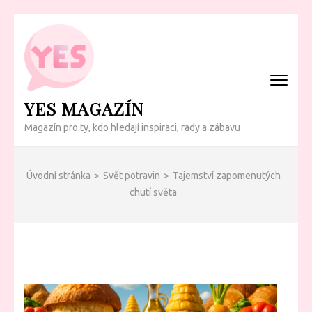
Přeskočit
na
obsah
(Enter)
YES MAGAZÍN
Magazín pro ty, kdo hledají inspiraci, rady a zábavu
Úvodní stránka
>
Svět potravin
>
Tajemství zapomenutých
chutí světa