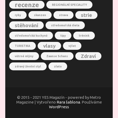
recenze
REGIONÁLNÍ SPECIALITY
strie
ryby
skanzen
strava
stěhování
středomořská dieta
středomořská kuchyně
tipy
trénink
vlasy
TURISTIKA
výlet
Zdraví
větrné mlýny
Zaanse Schans
zdravý životní styl
zlato
© 2015 - 2021 YES Magazín - powered by Metro
Magazine | Vytvořeno
Rara šablona
. Používáme
WordPress