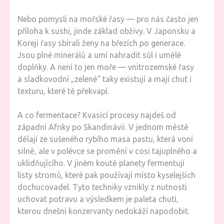
Nebo pomysli na mořské řasy — pro nás často jen
příloha k sushi, jinde základ obživy. V Japonsku a
Koreji řasy sbírali ženy na březích po generace.
Jsou plné minerálů a umí nahradit sůl i umělé
doplňky. A není to jen moře — vnitrozemské řasy
a sladkovodní „zelené“ taky existují a mají chuť i
texturu, které tě překvapí.
A co fermentace? Kvasící procesy najdeš od
západní Afriky po Skandinávii. V jednom městě
dělají ze sušeného rybího masa pastu, která voní
silně, ale v polévce se promění v cosi tajuplného a
uklidňujícího. V jiném koutě planety fermentují
listy stromů, které pak používají místo kyselejších
dochucovadel. Tyto techniky vznikly z nutnosti
uchovat potravu a výsledkem je paleta chutí,
kterou dnešní konzervanty nedokáží napodobit.