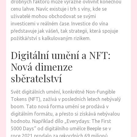
drobných faktorů může výrazně ovlivnit konečnou
cenu lahve. Navíc existuje i trh s víny, kde se
uživatelé mohou obchodovat se svými
investicemi v reálném čase. Investice do vína
představuje jak vášeň, tak strategii, která spojuje
požitkářství s kalkulovaným rizikem.
Digitální umění a NFT:
Nová dimenze
sběratelství
Svět digitálních umění, konkrétně Non-Fungible
Tokens (NFT), zažívá v posledních letech nebývalý
boom. Tato nová forma umění se prodává v
digitálním formátu, a přesto si získává nebývalou
hodnotu. Například dílo „Everydays: The First
5000 Days“ od digitálního umělce Beeple se v
roce 2021 prodalo za rekordních 69 milionů