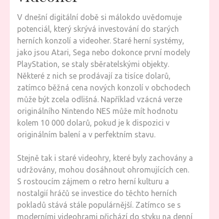
V dnešní digitální době si málokdo uvědomuje
potenciál, který skrývá investování do starých
herních konzolí a videoher. Staré herní systémy,
jako jsou Atari, Sega nebo dokonce první modely
PlayStation, se staly sběratelskými objekty.
Některé z nich se prodávají za tisíce dolarů,
zatímco běžná cena nových konzolí v obchodech
může být zcela odlišná. Například vzácná verze
originálního Nintendo NES může mít hodnotu
kolem 10 000 dolarů, pokud je k dispozici v
originálním balení a v perfektním stavu.
Stejně tak i staré videohry, které byly zachovány a
udržovány, mohou dosáhnout ohromujících cen.
S rostoucím zájmem o retro herní kulturu a
nostalgií hráčů se investice do těchto herních
pokladů stává stále populárnější. Zatímco se s
moderními videohrami přichází do styku na denní