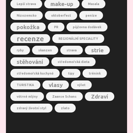
make-up
Lepší strava
Masala
Nizozemsko
oktoberfest
peníze
pokožka
PR
půjčovna dodávek
recenze
REGIONÁLNÍ SPECIALITY
strie
ryby
skanzen
strava
stěhování
středomořská dieta
středomořská kuchyně
tipy
trénink
vlasy
TURISTIKA
výlet
Zdraví
větrné mlýny
Zaanse Schans
zdravý životní styl
zlato