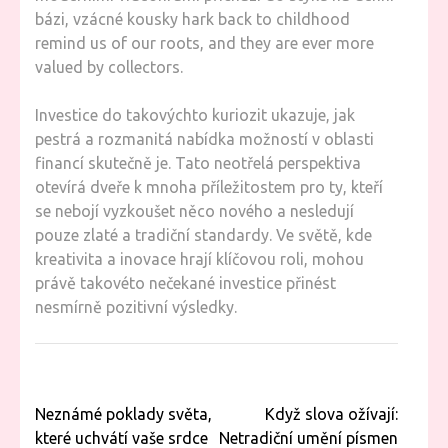
bázi, vzácné kousky hark back to childhood
remind us of our roots, and they are ever more
valued by collectors.
Investice do takovýchto kuriozit ukazuje, jak
pestrá a rozmanitá nabídka možností v oblasti
financí skutečně je. Tato neotřelá perspektiva
otevírá dveře k mnoha příležitostem pro ty, kteří
se nebojí vyzkoušet něco nového a nesledují
pouze zlaté a tradiční standardy. Ve světě, kde
kreativita a inovace hrají klíčovou roli, mohou
právě takovéto nečekané investice přinést
nesmírně pozitivní výsledky.
Navigace
Neznámé poklady světa,
Když slova ožívají:
pro
které uchvátí vaše srdce
Netradiční umění písmen