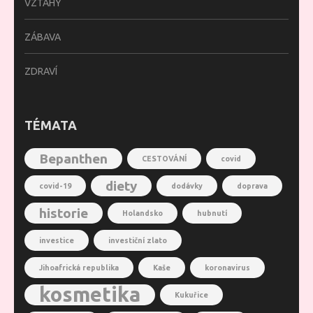
VZTAHY
ZÁBAVA
ZDRAVÍ
TÉMATA
Bepanthen
CESTOVÁNÍ
covid
diety
covid-19
dodávky
doprava
historie
Holandsko
hubnutí
investice
investiční zlato
Jihoafrická republika
Kaše
koronavirus
kosmetika
Kukuřice