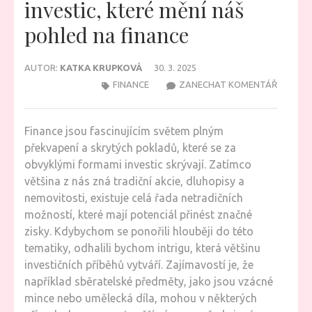
investic, které mění náš
pohled na finance
AUTOR:
KATKA KRUPKOVÁ
30. 3. 2025
NA
FINANCE
ZANECHAT KOMENTÁŘ
SKRYTÉ
POKLAD
Finance jsou fascinujícím světem plným
MODERN
překvapení a skrytých pokladů, které se za
INVESTI
obvyklými formami investic skrývají. Zatímco
KTERÉ
většina z nás zná tradiční akcie, dluhopisy a
MĚNÍ
nemovitosti, existuje celá řada netradičních
NÁŠ
možností, které mají potenciál přinést značné
POHLED
zisky. Kdybychom se ponořili hlouběji do této
NA
tematiky, odhalili bychom intrigu, která většinu
FINANC
investičních příběhů vytváří. Zajímavostí je, že
například sběratelské předměty, jako jsou vzácné
mince nebo umělecká díla, mohou v některých