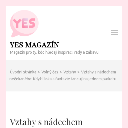
Přeskočit
na
obsah
(Enter)
YES MAGAZÍN
Magazín pro ty, kdo hledají inspiraci, rady a zábavu
Úvodní stránka
>
Volný čas
>
Vztahy
>
Vztahy s nádechem
nečekaného: Když láska a fantazie tancují na jednom parketu
Vztahy s nádechem