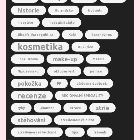
historie
Holandsko
hubnutí
investice
investiční zlato
Jihoafrická republika
Kaše
koronavirus
kosmetika
Kukuřice
make-up
Lepší strava
Masala
Nizozemsko
oktoberfest
peníze
pokožka
PR
půjčovna dodávek
recenze
REGIONÁLNÍ SPECIALITY
strie
ryby
skanzen
strava
stěhování
středomořská dieta
středomořská kuchyně
tipy
trénink