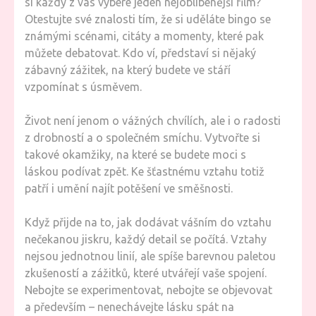
si každý z vás vybere jeden nejoblíbenější film?
Otestujte své znalosti tím, že si uděláte bingo se
známými scénami, citáty a momenty, které pak
můžete debatovat. Kdo ví, představí si nějaký
zábavný zážitek, na který budete ve stáří
vzpomínat s úsměvem.
Život není jenom o vážných chvílích, ale i o radosti
z drobností a o společném smíchu. Vytvořte si
takové okamžiky, na které se budete moci s
láskou podívat zpět. Ke šťastnému vztahu totiž
patří i umění najít potěšení ve směšnosti.
Když přijde na to, jak dodávat vášním do vztahu
nečekanou jiskru, každý detail se počítá. Vztahy
nejsou jednotnou linií, ale spíše barevnou paletou
zkušeností a zážitků, které utvářejí vaše spojení.
Nebojte se experimentovat, nebojte se objevovat
a především – nenechávejte lásku spát na