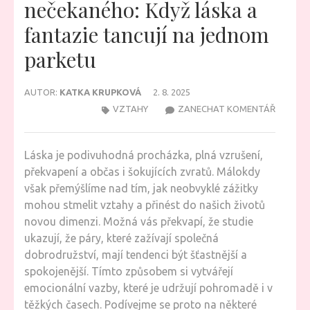
nečekaného: Když láska a
fantazie tancují na jednom
parketu
AUTOR:
KATKA KRUPKOVÁ
2. 8. 2025
NA
VZTAHY
ZANECHAT KOMENTÁŘ
VZTAHY
S
Láska je podivuhodná procházka, plná vzrušení,
NÁDEC
překvapení a občas i šokujících zvratů. Málokdy
NEČEKA
však přemýšlíme nad tím, jak neobvyklé zážitky
KDYŽ
mohou stmelit vztahy a přinést do našich životů
LÁSKA
novou dimenzi. Možná vás překvapí, že studie
A
ukazují, že páry, které zažívají společná
FANTAZ
dobrodružství, mají tendenci být šťastnější a
TANCUJ
spokojenější. Tímto způsobem si vytvářejí
NA
emocionální vazby, které je udržují pohromadě i v
JEDNO
těžkých časech. Podívejme se proto na některé
PARKET