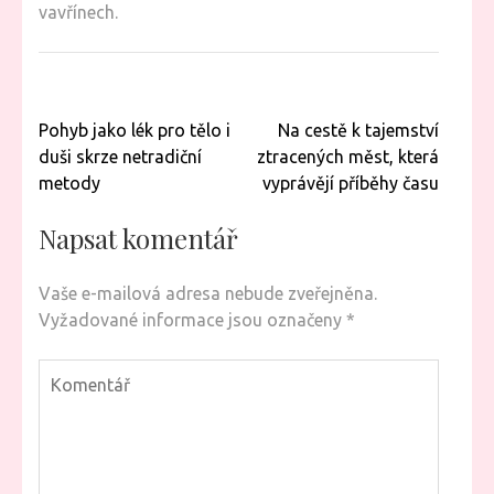
vavřínech.
Navigace
Pohyb jako lék pro tělo i
Na cestě k tajemství
pro
duši skrze netradiční
ztracených měst, která
příspěvek
metody
vyprávějí příběhy času
Napsat komentář
Vaše e-mailová adresa nebude zveřejněna.
Vyžadované informace jsou označeny
*