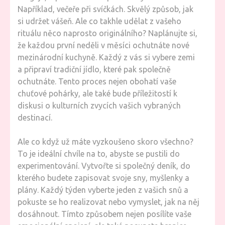
Například, večeře při svíčkách. Skvělý způsob, jak
si udržet vášeň. Ale co takhle udělat z vašeho
rituálu něco naprosto originálního? Naplánujte si,
že každou první neděli v měsíci ochutnáte nové
mezinárodní kuchyně. Každý z vás si vybere zemi
a připraví tradiční jídlo, které pak společně
ochutnáte. Tento proces nejen obohatí vaše
chuťové pohárky, ale také bude příležitostí k
diskusi o kulturních zvycích vašich vybraných
destinací.
Ale co když už máte vyzkoušeno skoro všechno?
To je ideální chvíle na to, abyste se pustili do
experimentování. Vytvořte si společný deník, do
kterého budete zapisovat svoje sny, myšlenky a
plány. Každý týden vyberte jeden z vašich snů a
pokuste se ho realizovat nebo vymyslet, jak na něj
dosáhnout. Tímto způsobem nejen posílíte vaše