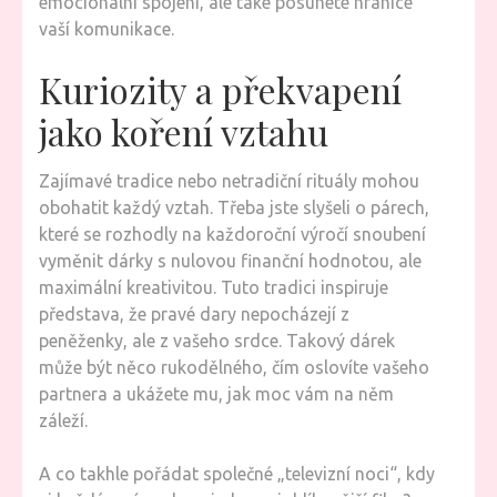
emocionální spojení, ale také posunete hranice
vaší komunikace.
Kuriozity a překvapení
jako koření vztahu
Zajímavé tradice nebo netradiční rituály mohou
obohatit každý vztah. Třeba jste slyšeli o párech,
které se rozhodly na každoroční výročí snoubení
vyměnit dárky s nulovou finanční hodnotou, ale
maximální kreativitou. Tuto tradici inspiruje
představa, že pravé dary nepocházejí z
peněženky, ale z vašeho srdce. Takový dárek
může být něco rukodělného, čím oslovíte vašeho
partnera a ukážete mu, jak moc vám na něm
záleží.
A co takhle pořádat společné „televizní noci“, kdy