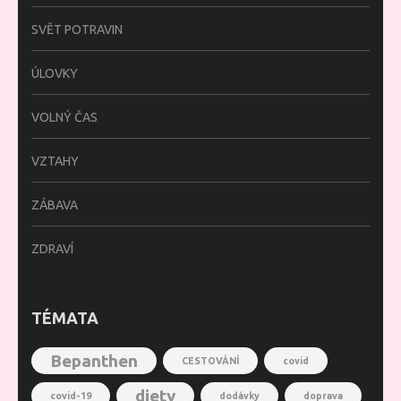
SVĚT POTRAVIN
ÚLOVKY
VOLNÝ ČAS
VZTAHY
ZÁBAVA
ZDRAVÍ
TÉMATA
Bepanthen
CESTOVÁNÍ
covid
diety
covid-19
dodávky
doprava