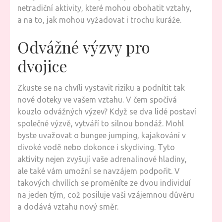
netradiční aktivity, které mohou obohatit vztahy,
a na to, jak mohou vyžadovat i trochu kuráže.
Odvážné výzvy pro
dvojice
Zkuste se na chvíli vystavit riziku a podnítit tak
nové doteky ve vašem vztahu. V čem spočívá
kouzlo odvážných výzev? Když se dva lidé postaví
společné výzvě, vytváří to silnou bondáž. Mohl
byste uvažovat o bungee jumping, kajakování v
divoké vodě nebo dokonce i skydiving. Tyto
aktivity nejen zvyšují vaše adrenalinové hladiny,
ale také vám umožní se navzájem podpořit. V
takových chvílích se proměníte ze dvou individuí
na jeden tým, což posiluje vaši vzájemnou důvěru
a dodává vztahu nový směr.