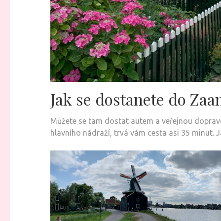
Jak se dostanete do Zaa
Můžete se tam dostat autem a veřejnou dopravo
hlavního nádraží, trvá vám cesta asi 35 minut. 