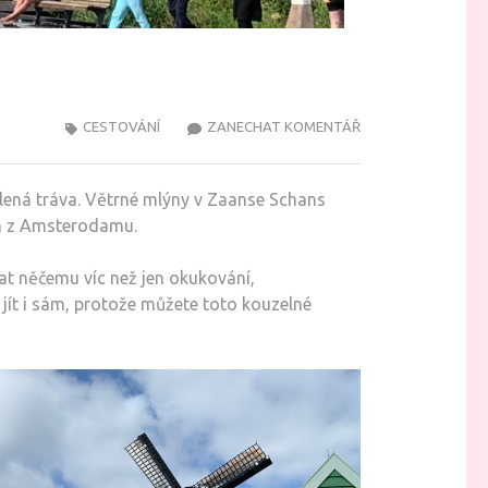
NA
CESTOVÁNÍ
ZANECHAT KOMENTÁŘ
ZAANSE
SCHANS:
elená tráva. Větrné mlýny v Zaanse Schans
NÁVŠTĚVA
em z Amsterodamu.
HOLANDSKA
JAK
at něčemu víc než jen okukování,
Z
ít i sám, protože můžete toto kouzelné
POHLEDNICE