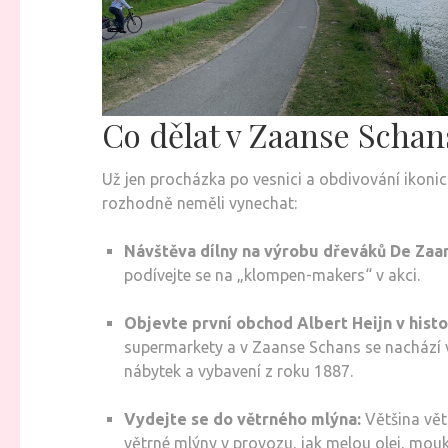
Co dělat v Zaanse Schan
Už jen procházka po vesnici a obdivování ikonic
rozhodně neměli vynechat:
Návštěva dílny na výrobu dřeváků De Zaa
podívejte se na „klompen-makers“ v akci.
Objevte první obchod Albert Heijn v histor
supermarkety a v Zaanse Schans se nachází v
nábytek a vybavení z roku 1887.
Vydejte se do větrného mlýna:
Většina vět
větrné mlýny v provozu, jak melou olej, mouk