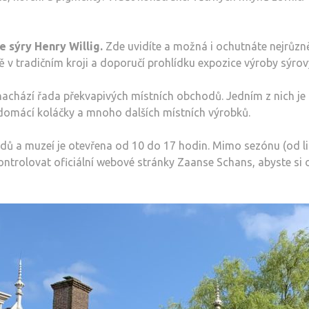
 sýry Henry Willig.
Zde uvidíte a možná i ochutnáte nejrůzně
v tradičním kroji a doporučí prohlídku expozice výroby sýrov
nachází řada překvapivých místních obchodů. Jedním z nich je 
 domácí koláčky a mnoho dalších místních výrobků.
hodů a muzeí je otevřena od 10 do 17 hodin. Mimo sezónu (od l
rolovat oficiální webové stránky Zaanse Schans, abyste si ově