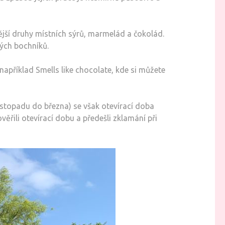
jší druhy místních sýrů, marmelád a čokolád.
ých bochníků.
například Smells like chocolate, kde si můžete
istopadu do března) se však otevírací doba
řili otevírací dobu a předešli zklamání při