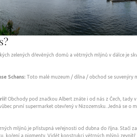
s?
kých zelených dřevěných domů a větrných mlýnů v dálce je skvěl
nse Schans:
Toto malé muzeum / dílna / obchod se suvenýry m
ii!
Obchody pod značkou Albert znáte i od nás z Čech, tady v 
ůbec první supermarket otevřený v Nizozemsku. Jedná se o ma
rných mlýnů je přístupná veřejnosti od dubna do října. Stačí z
u, koření a pigmenty. Vidět konstrukci větrných mlýnů zevnitř 