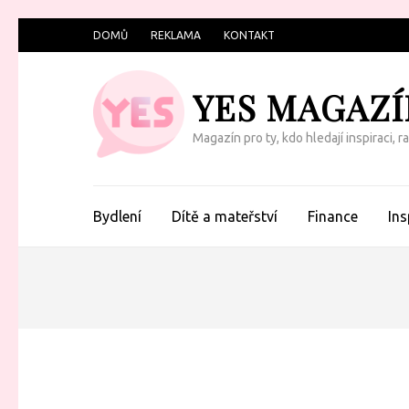
Přeskočit
DOMŮ
REKLAMA
KONTAKT
na
obsah
YES MAGAZÍ
(Enter)
Magazín pro ty, kdo hledají inspiraci, 
Bydlení
Dítě a mateřství
Finance
Ins