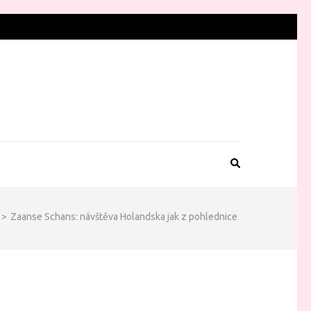
>
Zaanse Schans: návštěva Holandska jak z pohlednice