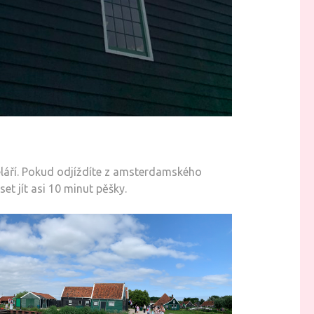
eláří. Pokud odjíždíte z amsterdamského
t jít asi 10 minut pěšky.