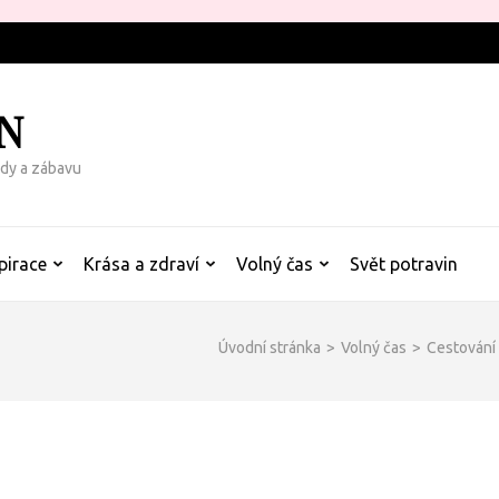
N
rady a zábavu
pirace
Krása a zdraví
Volný čas
Svět potravin
Úvodní stránka
>
Volný čas
>
Cestování