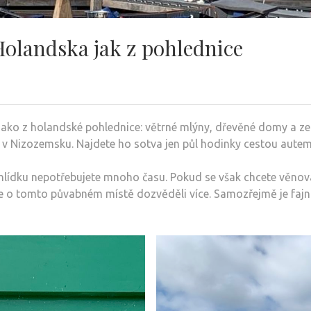
Holandska jak z pohlednice
 jako z holandské pohlednice: větrné mlýny, dřevěné domy a z
cí v Nizozemsku. Najdete ho sotva jen půl hodinky cestou aut
rohlídku nepotřebujete mnoho času. Pokud se však chcete věnov
 o tomto půvabném místě dozvěděli více. Samozřejmě je fajn j