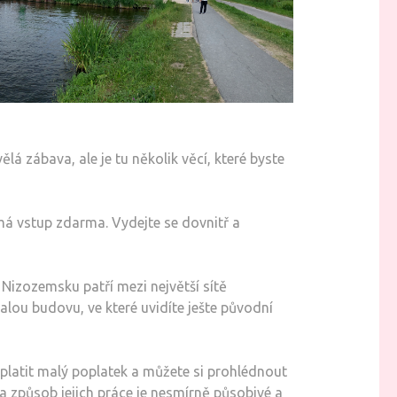
á zábava, ale je tu několik věcí, které byste
á vstup zdarma. Vydejte se dovnitř a
Nizozemsku patří mezi největší sítě
lou budovu, ve které uvidíte ješte původní
aplatit malý poplatek a můžete si prohlédnout
a způsob jejich práce je nesmírně působivé a