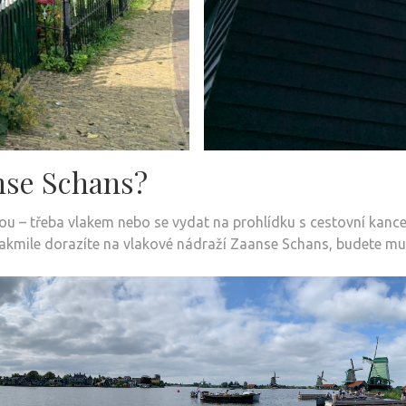
nse Schans?
u – třeba vlakem nebo se vydat na prohlídku s cestovní kanc
Jakmile dorazíte na vlakové nádraží Zaanse Schans, budete muse