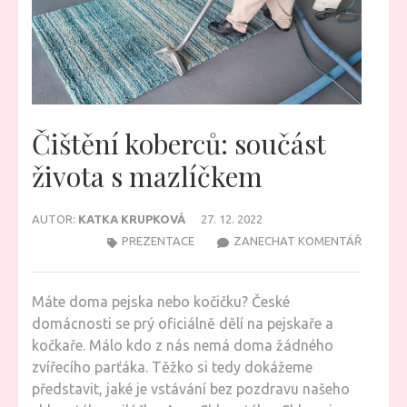
Čištění koberců: součást
života s mazlíčkem
AUTOR:
KATKA KRUPKOVÁ
27. 12. 2022
NA
PREZENTACE
ZANECHAT KOMENTÁŘ
ČIŠTĚNÍ
KOBERC
Máte doma pejska nebo kočičku? České
SOUČÁ
domácnosti se prý oficiálně dělí na pejskaře a
ŽIVOTA
kočkaře. Málo kdo z nás nemá doma žádného
S
zvířecího parťáka. Těžko si tedy dokážeme
MAZLÍČ
představit, jaké je vstávání bez pozdravu našeho