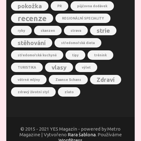
pokožka
PR
půjčovna dodávek
recenze
REGIONÁLNÍ SPECIALITY
strie
ryby
skanzen
strava
stěhování
středomořská dieta
středomořská kuchyně
tipy
trénink
vlasy
TURISTIKA
výlet
Zdraví
větrné mlýny
Zaanse Schans
zdravý životní styl
zlato
© 2015 - 2021 YES Magazín - powered by Metro
Magazine | Vytvořeno
Rara šablona
. Používáme
WordPress