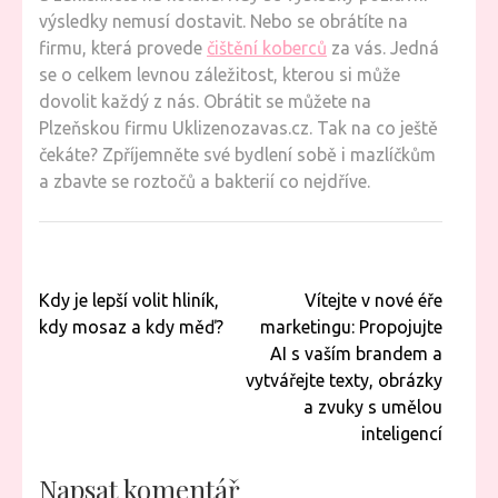
výsledky nemusí dostavit. Nebo se obrátíte na
firmu, která provede
čištění koberců
za vás. Jedná
se o celkem levnou záležitost, kterou si může
dovolit každý z nás. Obrátit se můžete na
Plzeňskou firmu Uklizenozavas.cz. Tak na co ještě
čekáte? Zpříjemněte své bydlení sobě i mazlíčkům
a zbavte se roztočů a bakterií co nejdříve.
Navigace
Kdy je lepší volit hliník,
Vítejte v nové éře
pro
kdy mosaz a kdy měď?
marketingu: Propojujte
příspěvek
AI s vaším brandem a
vytvářejte texty, obrázky
a zvuky s umělou
inteligencí
Napsat komentář