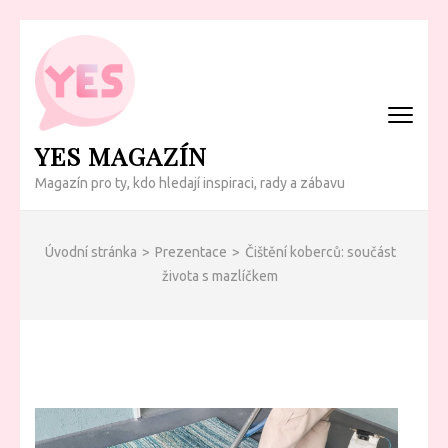
Přeskočit
na
obsah
(Enter)
YES MAGAZÍN
Magazín pro ty, kdo hledají inspiraci, rady a zábavu
Úvodní stránka
>
Prezentace
>
Čištění koberců: součást
života s mazlíčkem