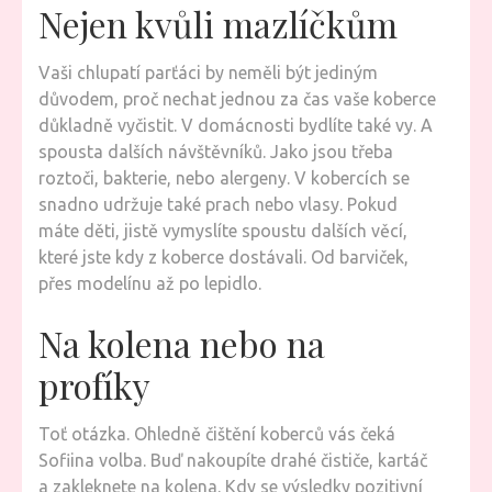
Nejen kvůli mazlíčkům
Vaši chlupatí parťáci by neměli být jediným
důvodem, proč nechat jednou za čas vaše koberce
důkladně vyčistit. V domácnosti bydlíte také vy. A
spousta dalších návštěvníků. Jako jsou třeba
roztoči, bakterie, nebo alergeny. V kobercích se
snadno udržuje také prach nebo vlasy. Pokud
máte děti, jistě vymyslíte spoustu dalších věcí,
které jste kdy z koberce dostávali. Od barviček,
přes modelínu až po lepidlo.
Na kolena nebo na
profíky
Toť otázka. Ohledně čištění koberců vás čeká
Sofiina volba. Buď nakoupíte drahé čističe, kartáč
a zakleknete na kolena. Kdy se výsledky pozitivní