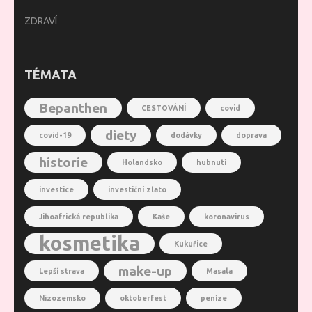
ZDRAVÍ
TÉMATA
Bepanthen
CESTOVÁNÍ
covid
diety
covid-19
dodávky
doprava
historie
Holandsko
hubnutí
investice
investiční zlato
Jihoafrická republika
Kaše
koronavirus
kosmetika
Kukuřice
make-up
Lepší strava
Masala
Nizozemsko
oktoberfest
peníze