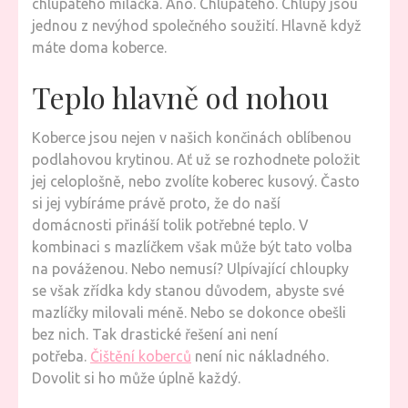
chlupatého miláčka. Ano. Chlupatého. Chlupy jsou
jednou z nevýhod společného soužití. Hlavně když
máte doma koberce.
Teplo hlavně od nohou
Koberce jsou nejen v našich končinách oblíbenou
podlahovou krytinou. Ať už se rozhodnete položit
jej celoplošně, nebo zvolíte koberec kusový. Často
si jej vybíráme právě proto, že do naší
domácnosti přináší tolik potřebné teplo. V
kombinaci s mazlíčkem však může být tato volba
na pováženou. Nebo nemusí? Ulpívající chloupky
se však zřídka kdy stanou důvodem, abyste své
mazlíčky milovali méně. Nebo se dokonce obešli
bez nich. Tak drastické řešení ani není
potřeba.
Čištění koberců
není nic nákladného.
Dovolit si ho může úplně každý.