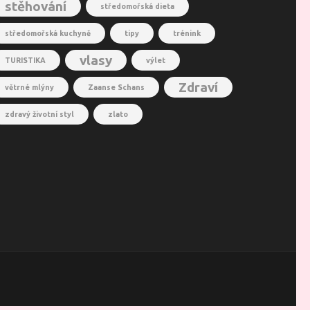
stěhování
středomořská dieta
středomořská kuchyně
tipy
trénink
vlasy
TURISTIKA
výlet
Zdraví
větrné mlýny
Zaanse Schans
zdravý životní styl
zlato