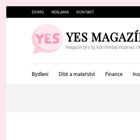
Přeskočit
DOMŮ
REKLAMA
KONTAKT
na
obsah
YES MAGAZÍ
(Enter)
Magazín pro ty, kdo hledají inspiraci, 
Bydlení
Dítě a mateřství
Finance
Ins