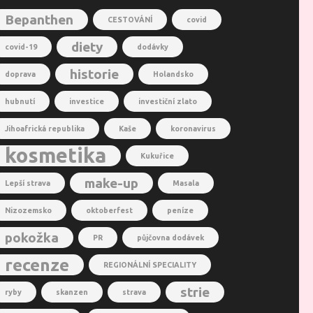
Bepanthen
CESTOVÁNÍ
covid
diety
covid-19
dodávky
historie
doprava
Holandsko
hubnutí
investice
investiční zlato
Jihoafrická republika
Kaše
koronavirus
kosmetika
Kukuřice
make-up
Lepší strava
Masala
Nizozemsko
oktoberfest
peníze
pokožka
PR
půjčovna dodávek
recenze
REGIONÁLNÍ SPECIALITY
strie
ryby
skanzen
strava