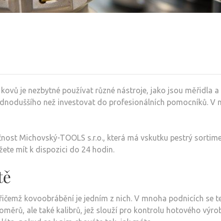
kovů je nezbytné používat různé nástroje, jako jsou měřidla a k
ednoduššího než investovat do profesionálních pomocníků. V n
čnost Michovský-TOOLS s.r.o., která má vskutku pestrý sortimen
žete mít k dispozici do 24 hodin.
tě
 přičemž kovoobrábění je jedním z nich. V mnoha podnicích se
měrů, ale také kalibrů, jež slouží pro kontrolu hotového výro