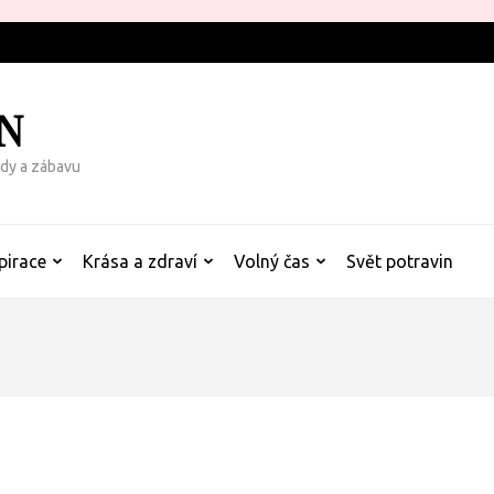
N
rady a zábavu
pirace
Krása a zdraví
Volný čas
Svět potravin