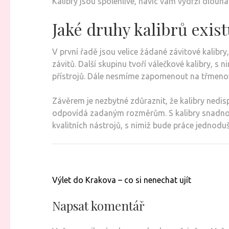
Kalibry jsou spolehlivé, navíc vám vydrží dlouhá
Jaké druhy kalibrů exist
V první řadě jsou velice žádané závitové kalibry,
závitů. Další skupinu tvoří válečkové kalibry, 
přístrojů. Dále nesmíme zapomenout na třmenov
Závěrem je nezbytné zdůraznit, že kalibry nedisp
odpovídá zadaným rozměrům. S kalibry snadno od
kvalitních nástrojů, s nimiž bude práce jednodušš
Navigace
Výlet do Krakova – co si nenechat ujít
pro
příspěvek
Napsat komentář