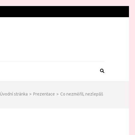
Úvodní stránka
>
Prezentace
>
Co nezměříš, nezlepšíš