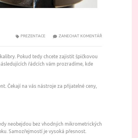
NA
PREZENTACE
ZANECHAT KOMENTÁŘ
CO
NEZMĚŘÍŠ,
alibry. Pokud tedy chcete zajistit špičkovou
NEZLEPŠÍŠ
ásledujících řádcích vám prozradíme, kde
t. Čekají na vás nástroje za přijatelné ceny,
 tedy neobejdou bez vhodných mikrometrických
bku. Samozřejmostí je vysoká přesnost.