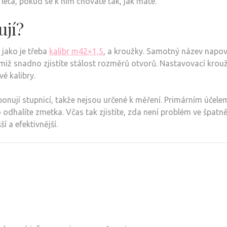
 léta, pokud se k nim chováte tak, jak máte.
ují?
 jako je třeba
kalibr m42×1,5
, a kroužky. Samotný název napoví
s nimiž snadno zjistíte stálost rozměrů otvorů. Nastavovací k
é kalibry.
onují stupnicí, takže nejsou určené k měření. Primárním účelem
halíte zmetka. Včas tak zjistíte, zda není problém ve špatně
í a efektivnější.