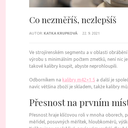
Co nezměříš, nezlepšíš
AUTOR:
KATKA KRUPKOVÁ
22. 9. 2021
Ve strojírenském segmentu a v oblasti obrábění 
výrobu s minimálním počtem zmetků, není nic j
takové kalibry koupit, abyste neprohloupili.
Odborníkem na
kalibry m42×1,5
a další je spole
navíc většina zboží je skladem, takže kalibry mů
Přesnost na prvním mís
Přesnost hraje klíčovou roli v mnoha oborech,
měřidel, posuvných měřítek, hloubkoměrů, výško