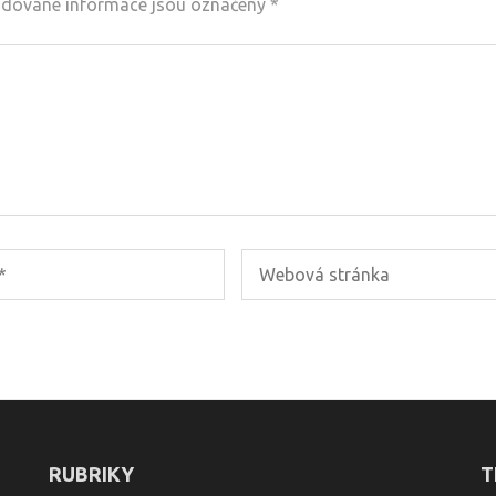
dované informace jsou označeny
*
RUBRIKY
T