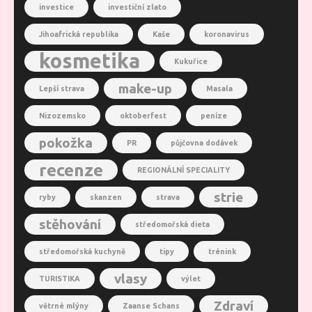
investice
investiční zlato
Jihoafrická republika
Kaše
koronavirus
kosmetika
Kukuřice
make-up
Lepší strava
Masala
Nizozemsko
oktoberfest
peníze
pokožka
PR
půjčovna dodávek
recenze
REGIONÁLNÍ SPECIALITY
strie
ryby
skanzen
strava
stěhování
středomořská dieta
středomořská kuchyně
tipy
trénink
vlasy
TURISTIKA
výlet
Zdraví
větrné mlýny
Zaanse Schans