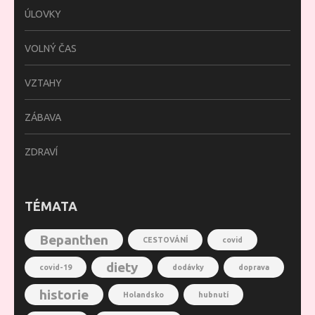
ÚLOVKY
VOLNÝ ČAS
VZTAHY
ZÁBAVA
ZDRAVÍ
TÉMATA
Bepanthen
CESTOVÁNÍ
covid
diety
covid-19
dodávky
doprava
historie
Holandsko
hubnutí