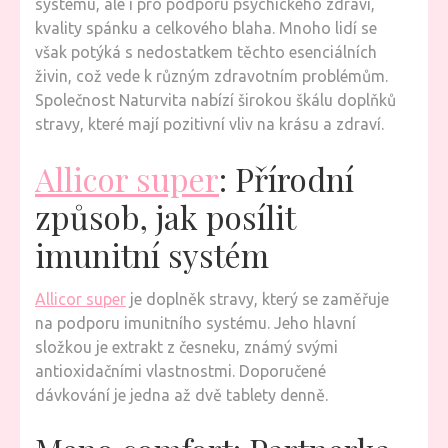
systému, ale i pro podporu psychického zdraví,
POHODY
kvality spánku a celkového blaha. Mnoho lidí se
JAK
však potýká s nedostatkem těchto esenciálních
DOPLŇK
živin, což vede k různým zdravotním problémům.
STRAVY
Společnost Naturvita nabízí širokou škálu doplňků
OD
stravy, které mají pozitivní vliv na krásu a zdraví.
NATURV
MOHOU
Allicor super
: Přírodní
OBOHAT
VÁŠ
způsob, jak posílit
ŽIVOT
imunitní systém
Allicor super
je doplněk stravy, který se zaměřuje
na podporu imunitního systému. Jeho hlavní
složkou je extrakt z česneku, známý svými
antioxidačními vlastnostmi. Doporučené
dávkování je jedna až dvě tablety denně.