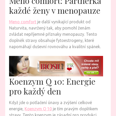
Meno comfort: Partnerka
každé ženy v menopauze
Meno comfort
je další vynikající produkt od
Naturvita, navržený tak, aby pomohl ženám
zvládat nepříjemné příznaky menopauzy. Tento
doplněk stravy obsahuje fytoestrogeny, které
napomáhají duševní rovnováhu a kvalitní spánek.
Koenzym Q 10: Energie
pro každý den
Když jde o potlačení únavy a zvýšení celkové
energie,
Koenzym Q 10
je tím pravým doplňkem
stravy. Tento koenzym je zásadní pro produkci