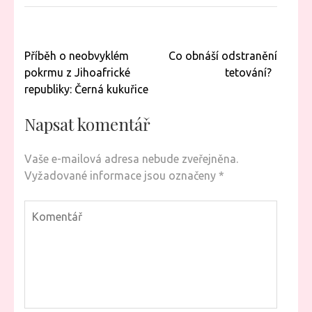
Navigace
Příběh o neobvyklém
Co obnáší odstranění
pro
pokrmu z Jihoafrické
tetování?
příspěvek
republiky: Černá kukuřice
Napsat komentář
Vaše e-mailová adresa nebude zveřejněna.
Vyžadované informace jsou označeny
*