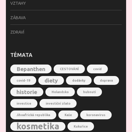
VZTAHY
ZÁBAVA
ZDRAVÍ
TÉMATA
Bepanthen
CESTOVÁNÍ
covid
diety
covid-19
dodávky
doprava
historie
Holandsko
hubnutí
investice
investiční zlato
Jihoafrická republika
Kaše
koronavirus
kosmetika
Kukuřice