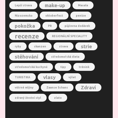
make-up
Lepší strava
Masala
Nizozemsko
oktoberfest
peníze
pokožka
PR
půjčovna dodávek
recenze
REGIONÁLNÍ SPECIALITY
strie
ryby
skanzen
strava
stěhování
středomořská dieta
středomořská kuchyně
tipy
trénink
vlasy
TURISTIKA
výlet
Zdraví
větrné mlýny
Zaanse Schans
zdravý životní styl
zlato