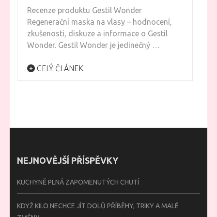
Recenze produktu Gestil Wonder
Regenerační maska na vlasy – hodnocení,
zkušenosti, diskuze a informace o Gestil
Wonder. Gestil Wonder je jedinečný …
CELÝ ČLÁNEK
NEJNOVĚJŠÍ PŘÍSPĚVKY
KUCHYNĚ PLNÁ ZAPOMENUTÝCH CHUTÍ
KDYŽ KILO NECHCE JÍT DOLŮ PŘÍBĚHY, TRIKY A MALÉ