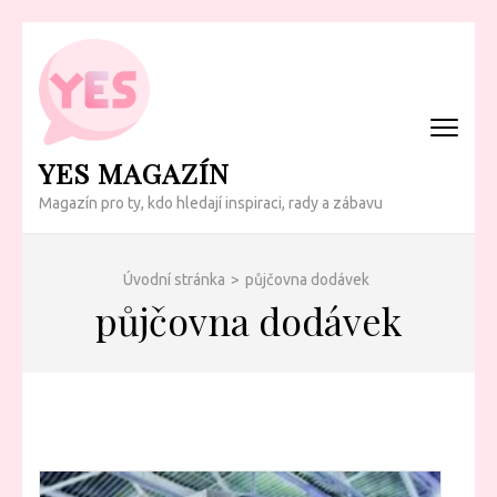
Přeskočit
na
obsah
(Enter)
YES MAGAZÍN
Magazín pro ty, kdo hledají inspiraci, rady a zábavu
Úvodní stránka
>
půjčovna dodávek
půjčovna dodávek