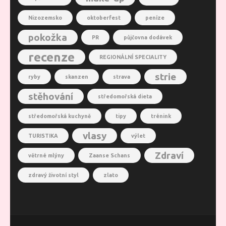
Nizozemsko
oktoberfest
peníze
pokožka
PR
půjčovna dodávek
recenze
REGIONÁLNÍ SPECIALITY
strie
ryby
skanzen
strava
stěhování
středomořská dieta
středomořská kuchyně
tipy
trénink
vlasy
TURISTIKA
výlet
Zdraví
větrné mlýny
Zaanse Schans
zdravý životní styl
zlato