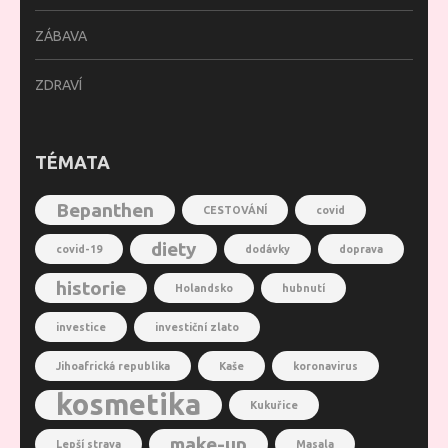
ZÁBAVA
ZDRAVÍ
TÉMATA
Bepanthen
CESTOVÁNÍ
covid
diety
covid-19
dodávky
doprava
historie
Holandsko
hubnutí
investice
investiční zlato
Jihoafrická republika
Kaše
koronavirus
kosmetika
Kukuřice
make-up
Lepší strava
Masala