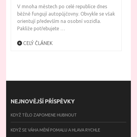
V mnoha městech po celé republice dnes
běžně fungují autopůjčovny. Obvykle se však
orientují především na osobní vozidla.
Pakliže potřebujete …
CELÝ ČLÁNEK
NEJNOVĚJŠÍ PŘÍSPĚVKY
KDYŽ TĚLO ZAPOMENE HUBNOUT
KDYŽ SE VÁHA MĚNÍ POMALU A HLAVA RYCHLE