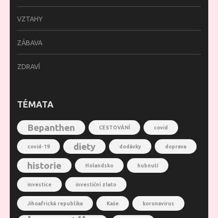
VZTAHY
ZÁBAVA
ZDRAVÍ
TÉMATA
Bepanthen
CESTOVÁNÍ
covid
diety
covid-19
dodávky
doprava
historie
Holandsko
hubnutí
investice
investiční zlato
Jihoafrická republika
Kaše
koronavirus