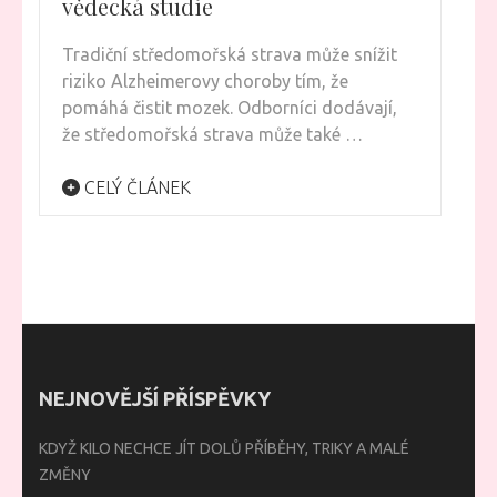
vědecká studie
Tradiční středomořská strava může snížit
riziko Alzheimerovy choroby tím, že
pomáhá čistit mozek. Odborníci dodávají,
že středomořská strava může také …
CELÝ ČLÁNEK
NEJNOVĚJŠÍ PŘÍSPĚVKY
KDYŽ KILO NECHCE JÍT DOLŮ PŘÍBĚHY, TRIKY A MALÉ
ZMĚNY