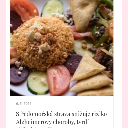
6. 5. 2021
Středomořská strava snižuje riziko
Alzheimerovy choroby, tvrdí