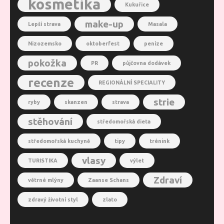
kosmetika
Kukuřice
make-up
Lepší strava
Masala
Nizozemsko
oktoberfest
peníze
pokožka
PR
půjčovna dodávek
recenze
REGIONÁLNÍ SPECIALITY
strie
ryby
skanzen
strava
stěhování
středomořská dieta
středomořská kuchyně
tipy
trénink
vlasy
TURISTIKA
výlet
Zdraví
větrné mlýny
Zaanse Schans
zdravý životní styl
zlato