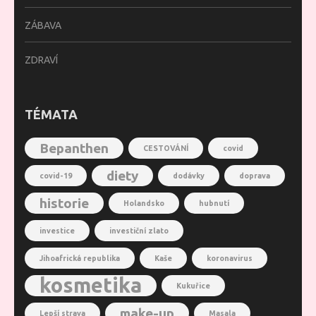
ZÁBAVA
ZDRAVÍ
TÉMATA
Bepanthen
CESTOVÁNÍ
covid
diety
covid-19
dodávky
doprava
historie
Holandsko
hubnutí
investice
investiční zlato
Jihoafrická republika
Kaše
koronavirus
kosmetika
Kukuřice
make-up
Lepší strava
Masala