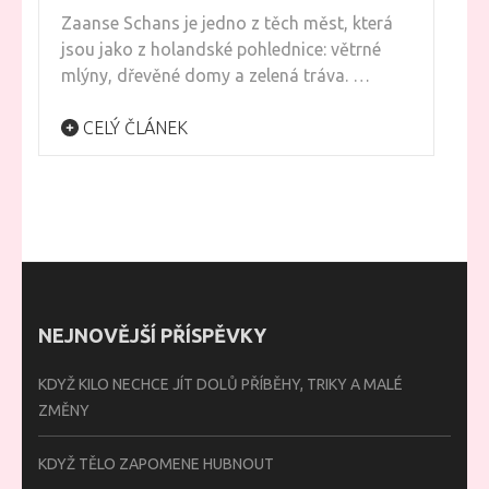
Zaanse Schans je jedno z těch měst, která
jsou jako z holandské pohlednice: větrné
mlýny, dřevěné domy a zelená tráva. …
CELÝ ČLÁNEK
NEJNOVĚJŠÍ PŘÍSPĚVKY
KDYŽ KILO NECHCE JÍT DOLŮ PŘÍBĚHY, TRIKY A MALÉ
ZMĚNY
KDYŽ TĚLO ZAPOMENE HUBNOUT