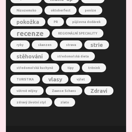
Nizozemsko
oktoberfest
peníze
pokožka
PR
půjčovna dodávek
recenze
REGIONÁLNÍ SPECIALITY
strie
ryby
skanzen
strava
stěhování
středomořská dieta
středomořská kuchyně
tipy
trénink
vlasy
TURISTIKA
výlet
Zdraví
větrné mlýny
Zaanse Schans
zdravý životní styl
zlato