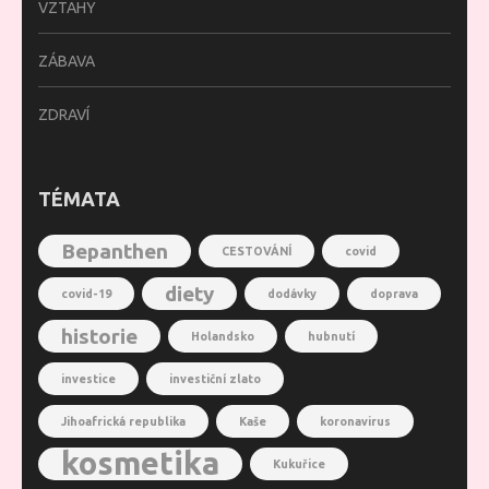
VZTAHY
ZÁBAVA
ZDRAVÍ
TÉMATA
Bepanthen
CESTOVÁNÍ
covid
diety
covid-19
dodávky
doprava
historie
Holandsko
hubnutí
investice
investiční zlato
Jihoafrická republika
Kaše
koronavirus
kosmetika
Kukuřice