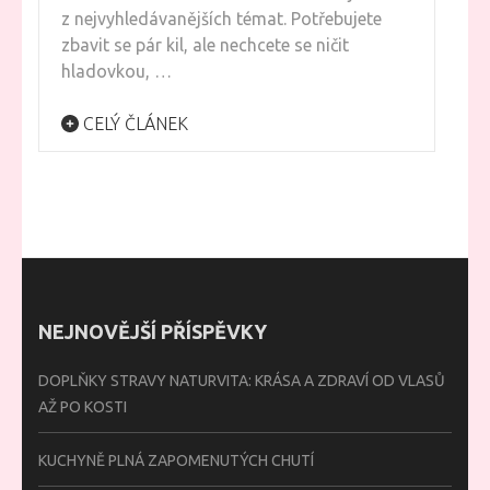
z nejvyhledávanějších témat. Potřebujete
zbavit se pár kil, ale nechcete se ničit
hladovkou, …
CELÝ ČLÁNEK
NEJNOVĚJŠÍ PŘÍSPĚVKY
DOPLŇKY STRAVY NATURVITA: KRÁSA A ZDRAVÍ OD VLASŮ
AŽ PO KOSTI
KUCHYNĚ PLNÁ ZAPOMENUTÝCH CHUTÍ