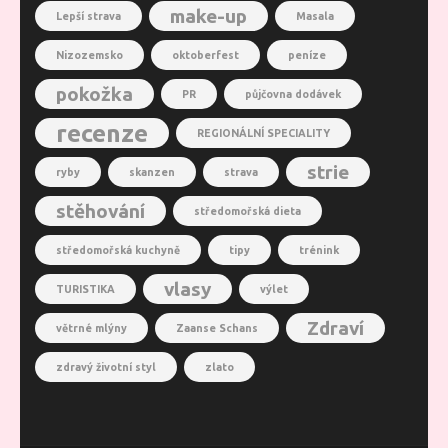
make-up
Lepší strava
Masala
Nizozemsko
oktoberfest
peníze
pokožka
PR
půjčovna dodávek
recenze
REGIONÁLNÍ SPECIALITY
strie
ryby
skanzen
strava
stěhování
středomořská dieta
středomořská kuchyně
tipy
trénink
vlasy
TURISTIKA
výlet
Zdraví
větrné mlýny
Zaanse Schans
zdravý životní styl
zlato