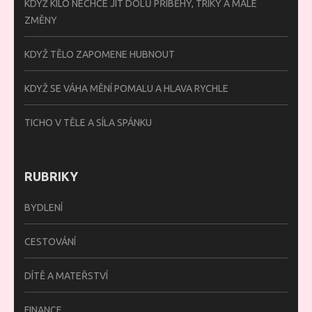
KDYŽ KILO NECHCE JÍT DOLŮ PŘÍBĚHY, TRIKY A MALÉ
ZMĚNY
KDYŽ TĚLO ZAPOMENE HUBNOUT
KDYŽ SE VÁHA MĚNÍ POMALU A HLAVA RYCHLE
TICHO V TĚLE A SÍLA SPÁNKU
RUBRIKY
BYDLENÍ
CESTOVÁNÍ
DÍTĚ A MATEŘSTVÍ
FINANCE