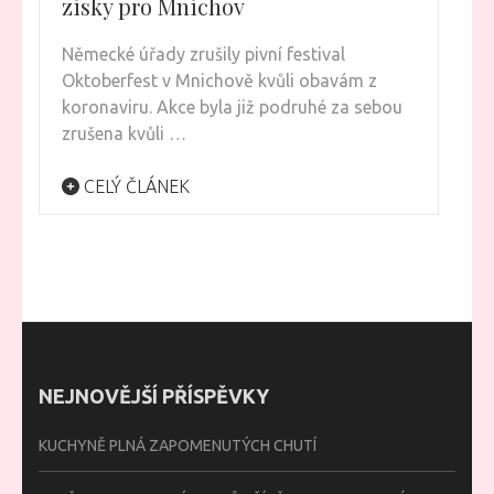
zisky pro Mnichov
Německé úřady zrušily pivní festival
Oktoberfest v Mnichově kvůli obavám z
koronaviru. Akce byla již podruhé za sebou
zrušena kvůli …
CELÝ ČLÁNEK
NEJNOVĚJŠÍ PŘÍSPĚVKY
KUCHYNĚ PLNÁ ZAPOMENUTÝCH CHUTÍ