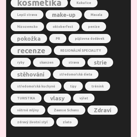
kosmetika
Kukuřice
make-up
Lepší strava
Masala
Nizozemsko
oktoberfest
peníze
pokožka
PR
půjčovna dodávek
recenze
REGIONÁLNÍ SPECIALITY
strie
ryby
skanzen
strava
stěhování
středomořská dieta
středomořská kuchyně
tipy
trénink
vlasy
TURISTIKA
výlet
Zdraví
větrné mlýny
Zaanse Schans
zdravý životní styl
zlato