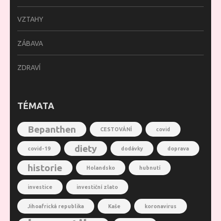
VZTAHY
ZÁBAVA
ZDRAVÍ
TÉMATA
Bepanthen
CESTOVÁNÍ
covid
diety
covid-19
dodávky
doprava
historie
Holandsko
hubnutí
investice
investiční zlato
Jihoafrická republika
Kaše
koronavirus