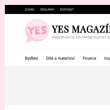
Přeskočit
DOMŮ
REKLAMA
KONTAKT
na
obsah
YES MAGAZÍ
(Enter)
Magazín pro ty, kdo hledají inspiraci, 
Bydlení
Dítě a mateřství
Finance
Ins