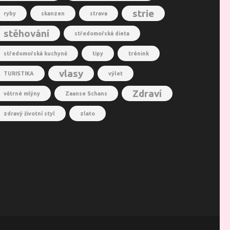
strie
ryby
skanzen
strava
stěhování
středomořská dieta
středomořská kuchyně
tipy
trénink
vlasy
TURISTIKA
výlet
Zdraví
větrné mlýny
Zaanse Schans
zdravý životní styl
zlato