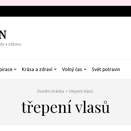
N
rady a zábavu
pirace
Krása a zdraví
Volný čas
Svět potravin
Úvodní stránka
>
třepení vlasů
třepení vlasů