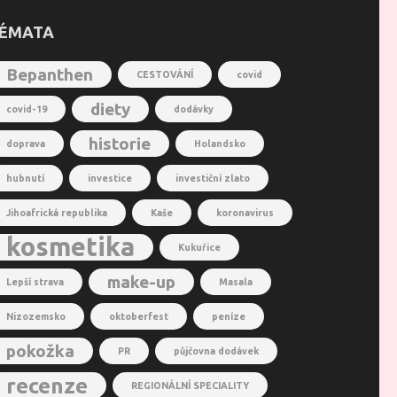
ÉMATA
Bepanthen
CESTOVÁNÍ
covid
diety
covid-19
dodávky
historie
doprava
Holandsko
hubnutí
investice
investiční zlato
Jihoafrická republika
Kaše
koronavirus
kosmetika
Kukuřice
make-up
Lepší strava
Masala
Nizozemsko
oktoberfest
peníze
pokožka
PR
půjčovna dodávek
recenze
REGIONÁLNÍ SPECIALITY