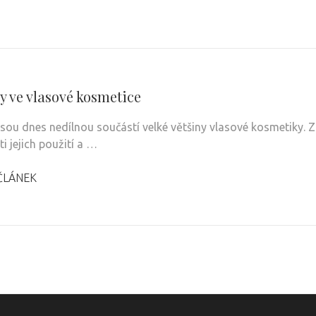
y ve vlasové kosmetice
 jsou dnes nedílnou součástí velké většiny vlasové kosmetiky. Z
i jejich použití a …
ČLÁNEK