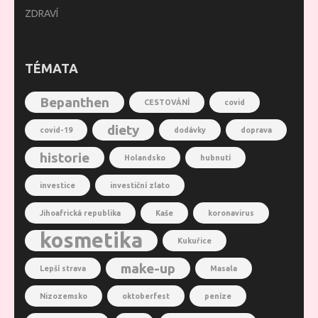
ZDRAVÍ
TÉMATA
Bepanthen
CESTOVÁNÍ
covid
diety
covid-19
dodávky
doprava
historie
Holandsko
hubnutí
investice
investiční zlato
Jihoafrická republika
Kaše
koronavirus
kosmetika
Kukuřice
make-up
Lepší strava
Masala
Nizozemsko
oktoberfest
peníze