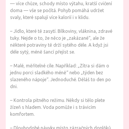
— více chůze, schody místo výtahu, kratší cvičení
doma — vše se počítá. Pohyb pomáhá udržet
svaly, které spalují více kalorií i v klidu.
– Jídlo, které tě zasytí. Bílkoviny, vláknina, zdravé
tuky. Nejde o to, že něco je „zakázané“, ale že
některé potraviny tě drží sytého déle. A když jsi
déle sytý, méně šancí přejíst se.
– Malé, měřitelné cíle. Například: „Zítra si dám o
jednu porci sladkého méně“ nebo „týden bez
slazeného nápoje“. Jednoduché. Děláš to den po
dni.
– Kontrola pitného režimu. Někdy si tělo plete
žízeň s hladem. Voda pomůže i s trávicím
komfortem.
– Dlouhodobé návyky místo zázračných doplňků.