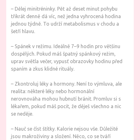
– Dělej minitréninky. Pět až deset minut pohybu
třikrát denně dá víc, než jedna vyhrocená hodina
jednou týdně. To udrží metabolismus v chodu a
šetří hlavu.
– Spánek v režimu. Ideálně 7–9 hodin pro většinu
dospělých. Pokud máš špatný spánkový režim,
uprav světla večer, vypusť obrazovky hodinu před
spaním a zkus klidné rituály.
– Zkontroluj léky a hormony. Není to výmluva, ale
realita: některé léky nebo hormonální
nerovnováha mohou hubnutí bránit. Promluv si s
lékařem, pokud máš pocit, že děješ všechno a nic
se neděje.
– Nauč se číst štítky. Kalorie nejsou vše. Důležité
jsou makroživiny a složení. Něco, co se tváří