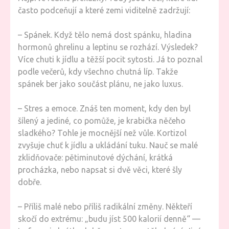
často podceňují a které zemi viditelně zadržují:
– Spánek. Když tělo nemá dost spánku, hladina
hormonů ghrelinu a leptinu se rozhází. Výsledek?
Více chuti k jídlu a těžší pocit sytosti. Já to poznal
podle večerů, kdy všechno chutná líp. Takže
spánek ber jako součást plánu, ne jako luxus.
– Stres a emoce. Znáš ten moment, kdy den byl
šílený a jediné, co pomůže, je krabička něčeho
sladkého? Tohle je mocnější než vůle. Kortizol
zvyšuje chuť k jídlu a ukládání tuku. Nauč se malé
zklidňovače: pětiminutové dýchání, krátká
procházka, nebo napsat si dvě věci, které šly
dobře.
– Příliš malé nebo příliš radikální změny. Někteří
skočí do extrému: „budu jíst 500 kalorií denně“ —