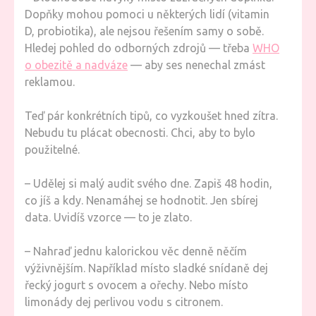
Dopňky mohou pomoci u některých lidí (vitamin
D, probiotika), ale nejsou řešením samy o sobě.
Hledej pohled do odborných zdrojů — třeba
WHO
o obezitě a nadváze
— aby ses nenechal zmást
reklamou.
Teď pár konkrétních tipů, co vyzkoušet hned zítra.
Nebudu tu plácat obecnosti. Chci, aby to bylo
použitelné.
– Udělej si malý audit svého dne. Zapiš 48 hodin,
co jíš a kdy. Nenamáhej se hodnotit. Jen sbírej
data. Uvidíš vzorce — to je zlato.
– Nahraď jednu kalorickou věc denně něčím
výživnějším. Například místo sladké snídaně dej
řecký jogurt s ovocem a ořechy. Nebo místo
limonády dej perlivou vodu s citronem.