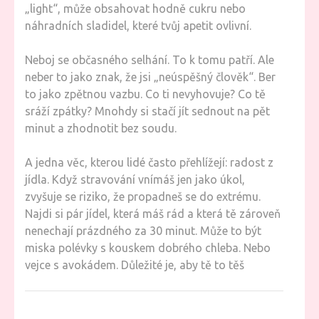
„light“, může obsahovat hodně cukru nebo
náhradních sladidel, které tvůj apetit ovlivní.
Neboj se občasného selhání. To k tomu patří. Ale
neber to jako znak, že jsi „neúspěšný člověk“. Ber
to jako zpětnou vazbu. Co ti nevyhovuje? Co tě
sráží zpátky? Mnohdy si stačí jít sednout na pět
minut a zhodnotit bez soudu.
A jedna věc, kterou lidé často přehlížejí: radost z
jídla. Když stravování vnímáš jen jako úkol,
zvyšuje se riziko, že propadneš se do extrému.
Najdi si pár jídel, která máš rád a která tě zároveň
nenechají prázdného za 30 minut. Může to být
miska polévky s kouskem dobrého chleba. Nebo
vejce s avokádem. Důležité je, aby tě to těš