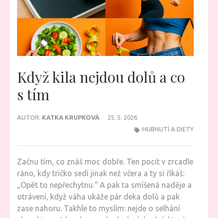
Když kila nejdou dolů a co
s tím
AUTOR:
KATKA KRUPKOVÁ
25. 5. 2026
HUBNUTÍ A DIETY
Začnu tím, co znáš moc dobře. Ten pocit v zrcadle
ráno, kdy tričko sedí jinak než včera a ty si říkáš:
„Opět to nepřechytnu.“ A pak ta smíšená naděje a
otrávení, když váha ukáže pár deka dolů a pak
zase nahoru. Takhle to myslím: nejde o selhání