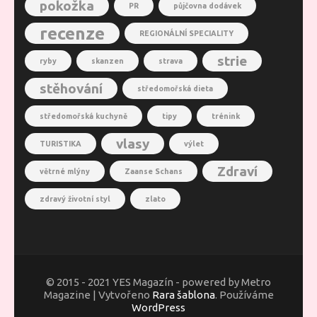
pokožka
PR
půjčovna dodávek
recenze
REGIONÁLNÍ SPECIALITY
strie
ryby
skanzen
strava
stěhování
středomořská dieta
středomořská kuchyně
tipy
trénink
vlasy
TURISTIKA
výlet
Zdraví
větrné mlýny
Zaanse Schans
zdravý životní styl
zlato
© 2015 - 2021 YES Magazín - powered by Metro
Magazine | Vytvořeno
Rara šablona
. Používáme
WordPress