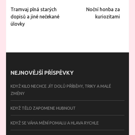
Navigace
Tramvaj plná starých
Noční honba za
pro
dopisů a jiné nečekané
kuriozitami
příspěvek
úlovky
NEJNOVĚJŠÍ PŘÍSPĚVKY
KDYŽ KILO NECHCE JÍT DOLŮ PŘÍBĚHY, TRIKY A MALÉ
ZMĚNY
KDYŽ TĚLO ZAPOMENE HUBNOUT
KDYŽ SE VÁHA MĚNÍ POMALU A HLAVA RYCHLE