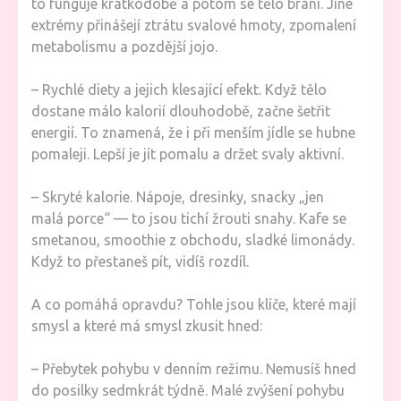
to funguje krátkodobě a potom se tělo brání. Jiné
extrémy přinášejí ztrátu svalové hmoty, zpomalení
metabolismu a pozdější jojo.
– Rychlé diety a jejich klesající efekt. Když tělo
dostane málo kalorií dlouhodobě, začne šetřit
energií. To znamená, že i při menším jídle se hubne
pomaleji. Lepší je jít pomalu a držet svaly aktivní.
– Skryté kalorie. Nápoje, dresinky, snacky „jen
malá porce“ — to jsou tichí žrouti snahy. Kafe se
smetanou, smoothie z obchodu, sladké limonády.
Když to přestaneš pít, vidíš rozdíl.
A co pomáhá opravdu? Tohle jsou klíče, které mají
smysl a které má smysl zkusit hned:
– Přebytek pohybu v denním režimu. Nemusíš hned
do posilky sedmkrát týdně. Malé zvýšení pohybu