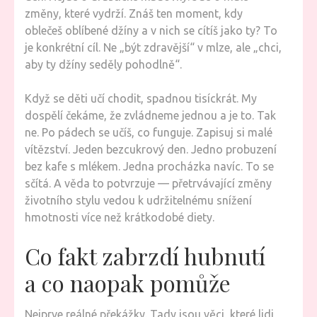
změny, které vydrží. Znáš ten moment, kdy
oblečeš oblíbené džíny a v nich se cítíš jako ty? To
je konkrétní cíl. Ne „být zdravější“ v mlze, ale „chci,
aby ty džíny seděly pohodlně“.
Když se děti učí chodit, spadnou tisíckrát. My
dospělí čekáme, že zvládneme jednou a je to. Tak
ne. Po pádech se učíš, co funguje. Zapisuj si malé
vítězství. Jeden bezcukrový den. Jedno probuzení
bez kafe s mlékem. Jedna procházka navíc. To se
sčítá. A věda to potvrzuje — přetrvávající změny
životního stylu vedou k udržitelnému snížení
hmotnosti více než krátkodobé diety.
Co fakt zabrzdí hubnutí
a co naopak pomůže
Nejprve reálné překážky. Tady jsou věci, které lidi