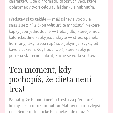
charakteru. Jde o hromadu drobných věcí, které
dohromady tvoří celou tu hádanku s hubnutím.
Představ si to takhle — máš pánev s vodou a
snažíš se z ní lžičkou vylít určité množství. Některé
kapky jsou jednoduché — třeba jídlo, které je moc
kalorické. Jiné kapky jsou skryté — stres, spánek,
hormony, léky, třeba i způsob, jakým jsi zvyklý pít
kávu s cukrem. Když pochopíš, které kapky je
potřeba skutečně nabrat, začne se voda snižovat.
Ten moment, kdy
pochopíš, že dieta není
trest
Pamatuj, že hubnutí není o trestu za předchozí
hříchy. Je to o rozhodnutí udělat něco, co ti zlepší
den. Nejde o drastické hladovky. Jde o malé