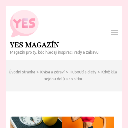
Přeskočit
na
obsah
(Enter)
YES MAGAZÍN
Magazín pro ty, kdo hledají inspiraci, rady a zábavu
Úvodní stránka
>
Krása a zdraví
>
Hubnutí a diety
>
Když kila
nejdou dolů a co s tím