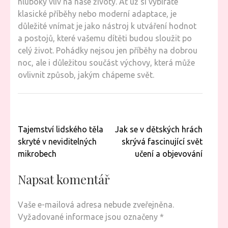
hluboký vliv na naše životy. Ať už si vybíráte
klasické příběhy nebo moderní adaptace, je
důležité vnímat je jako nástroj k utváření hodnot
a postojů, které vašemu dítěti budou sloužit po
celý život. Pohádky nejsou jen příběhy na dobrou
noc, ale i důležitou součást výchovy, která může
ovlivnit způsob, jakým chápeme svět.
Navigace
Tajemství lidského těla
Jak se v dětských hrách
pro
skryté v neviditelných
skrývá fascinující svět
příspěvek
mikrobech
učení a objevování
Napsat komentář
Vaše e-mailová adresa nebude zveřejněna.
Vyžadované informace jsou označeny
*