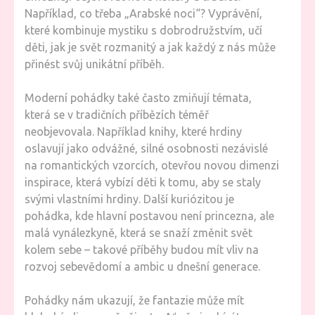
Například, co třeba „Arabské noci“? Vyprávění,
které kombinuje mystiku s dobrodružstvím, učí
děti, jak je svět rozmanitý a jak každý z nás může
přinést svůj unikátní příběh.
Moderní pohádky také často zmiňují témata,
která se v tradičních příbězích téměř
neobjevovala. Například knihy, které hrdiny
oslavují jako odvážné, silné osobnosti nezávislé
na romantických vzorcích, otevřou novou dimenzi
inspirace, která vybízí děti k tomu, aby se staly
svými vlastními hrdiny. Další kuriózitou je
pohádka, kde hlavní postavou není princezna, ale
malá vynálezkyně, která se snaží změnit svět
kolem sebe – takové příběhy budou mít vliv na
rozvoj sebevědomí a ambic u dnešní generace.
Pohádky nám ukazují, že fantazie může mít