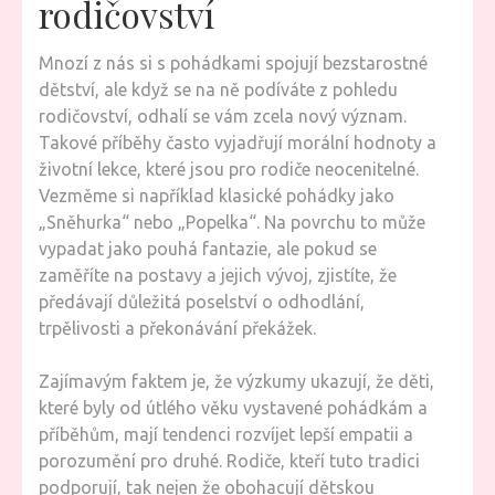
rodičovství
Mnozí z nás si s pohádkami spojují bezstarostné
dětství, ale když se na ně podíváte z pohledu
rodičovství, odhalí se vám zcela nový význam.
Takové příběhy často vyjadřují morální hodnoty a
životní lekce, které jsou pro rodiče neocenitelné.
Vezměme si například klasické pohádky jako
„Sněhurka“ nebo „Popelka“. Na povrchu to může
vypadat jako pouhá fantazie, ale pokud se
zaměříte na postavy a jejich vývoj, zjistíte, že
předávají důležitá poselství o odhodlání,
trpělivosti a překonávání překážek.
Zajímavým faktem je, že výzkumy ukazují, že děti,
které byly od útlého věku vystavené pohádkám a
příběhům, mají tendenci rozvíjet lepší empatii a
porozumění pro druhé. Rodiče, kteří tuto tradici
podporují, tak nejen že obohacují dětskou