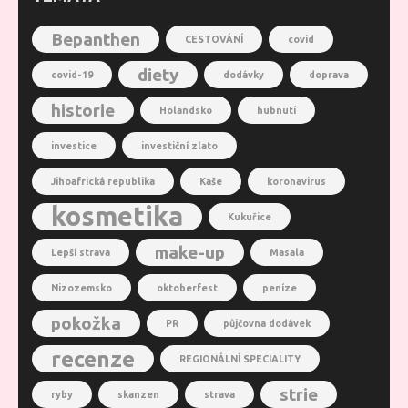
Bepanthen
CESTOVÁNÍ
covid
diety
covid-19
dodávky
doprava
historie
Holandsko
hubnutí
investice
investiční zlato
Jihoafrická republika
Kaše
koronavirus
kosmetika
Kukuřice
make-up
Lepší strava
Masala
Nizozemsko
oktoberfest
peníze
pokožka
PR
půjčovna dodávek
recenze
REGIONÁLNÍ SPECIALITY
strie
ryby
skanzen
strava