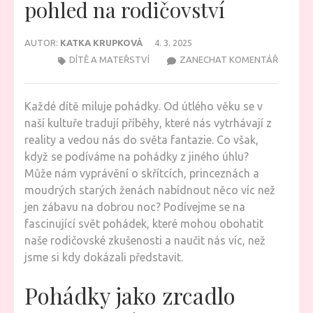
pohled na rodičovství
AUTOR:
KATKA KRUPKOVÁ
4. 3. 2025
NA
DÍTĚ A MATEŘSTVÍ
ZANECHAT KOMENTÁŘ
POHÁDK
KTERÉ
Každé dítě miluje pohádky. Od útlého věku se v
ZMĚNÍ
naší kultuře tradují příběhy, které nás vytrhávají z
POHLED
reality a vedou nás do světa fantazie. Co však,
NA
když se podíváme na pohádky z jiného úhlu?
RODIČO
Může nám vyprávění o skřítcích, princeznách a
moudrých starých ženách nabídnout něco víc než
jen zábavu na dobrou noc? Podívejme se na
fascinující svět pohádek, které mohou obohatit
naše rodičovské zkušenosti a naučit nás víc, než
jsme si kdy dokázali představit.
Pohádky jako zrcadlo