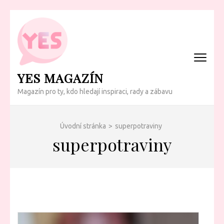
Přeskočit
na
obsah
(Enter)
YES MAGAZÍN
Magazín pro ty, kdo hledají inspiraci, rady a zábavu
Úvodní stránka
>
superpotraviny
superpotraviny