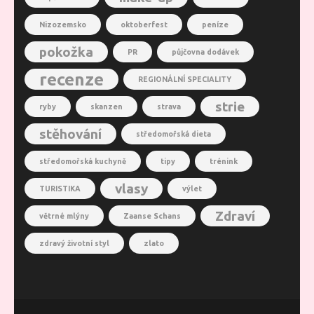
Nizozemsko
oktoberfest
peníze
pokožka
PR
půjčovna dodávek
recenze
REGIONÁLNÍ SPECIALITY
strie
ryby
skanzen
strava
stěhování
středomořská dieta
středomořská kuchyně
tipy
trénink
vlasy
TURISTIKA
výlet
Zdraví
větrné mlýny
Zaanse Schans
zdravý životní styl
zlato