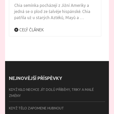
Chia semínka pocházejí z Jižní Ameriky a
jedná se o plod ze šalvěje hispánské. Chia
patřila už u starých Aztéků, Mayů a …
CELÝ ČLÁNEK
NEJNOVĚJŠÍ PŘÍSPĚVKY
KDYŽ KILO NECHCE JÍT DOLŮ PŘÍBĚHY, TRIKY A MALÉ
ZMĚNY
KDYŽ TĚLO ZAPOMENE HUBNOUT