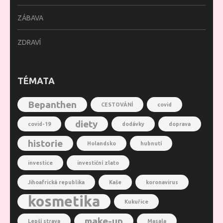
ZÁBAVA
ZDRAVÍ
TÉMATA
Bepanthen
CESTOVÁNÍ
covid
diety
covid-19
dodávky
doprava
historie
Holandsko
hubnutí
investice
investiční zlato
Jihoafrická republika
Kaše
koronavirus
kosmetika
Kukuřice
make-up
Lepší strava
Masala