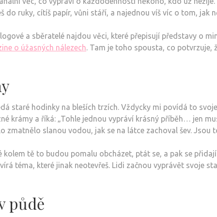
banální věc, co vypráví o každodennosti někoho, kdo už nežije. 
do ruky, cítíš papír, vůni stáří, a najednou víš víc o tom, jak n
ologové a sběratelé najdou věci, které přepisují představy o mi
ine o úžasných nálezech
. Tam je toho spousta, co potvrzuje, ž
hy
edá staré hodinky na bleších trzích. Vždycky mi povídá to svoje
né krámy a říká: „Tohle jednou vypráví krásný příběh… jen mus
klo zmatnělo slanou vodou, jak se na látce zachoval šev. Jsou t
é kolem tě to budou pomalu obcházet, ptát se, a pak se přidají
vírá téma, které jinak neotevřeš. Lidi začnou vyprávět svoje s
 v půdě