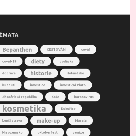
ÉMATA
Bepanthen
CESTOVÁNÍ
covid
diety
covid-19
dodávky
historie
doprava
Holandsko
hubnutí
investice
investiční zlato
Jihoafrická republika
Kaše
koronavirus
kosmetika
Kukuřice
make-up
Lepší strava
Masala
Nizozemsko
oktoberfest
peníze