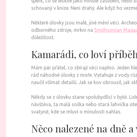
šperk, co se leskne jako minulé zaslíbení, nebo 
schovaný v knize. Není drahý. Ale když ho vezmeš 
Některé úlovky jsou malé, jiné mění věci. Arche
odborného zdroje, mrkni na
Smithsonian Magaz
důležitost.
Kamarádi, co loví příbě
Mám pár přátel, co sbírají věci naplno. Jeden hl
rád náhodné úlovky z moře. Vytahuje z vody růz
naučil všímat detailů. Jak se kov obrousil, jak s
Někdy se z úlovku stane spolubydlící v bytě. Lid
návštěva, ta malá soška nebo stará lahvička ote
svatyně, kde se mluví o minulosti nahlas.
Něco nalezené na dně a