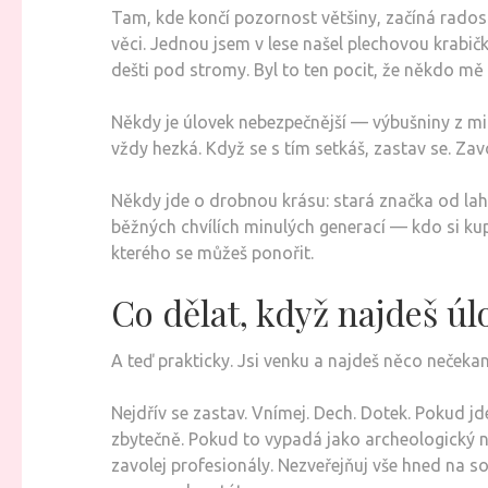
Tam, kde končí pozornost většiny, začíná rado
věci. Jednou jsem v lese našel plechovou krabičk
dešti pod stromy. Byl to ten pocit, že někdo mě
Někdy je úlovek nebezpečnější — výbušniny z min,
vždy hezká. Když se s tím setkáš, zastav se. Zav
Někdy jde o drobnou krásu: stará značka od lahv
běžných chvílích minulých generací — kdo si kupo
kterého se můžeš ponořit.
Co dělat, když najdeš úl
A teď prakticky. Jsi venku a najdeš něco nečekan
Nejdřív se zastav. Vnímej. Dech. Dotek. Pokud j
zbytečně. Pokud to vypadá jako archeologický ná
zavolej profesionály. Nezveřejňuj vše hned na soc