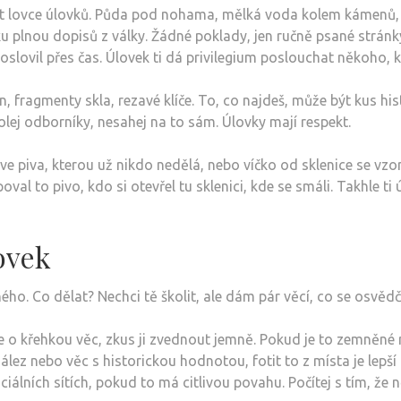
st lovce úlovků. Půda pod nohama, mělká voda kolem kámenů, 
u plnou dopisů z války. Žádné poklady, jen ručně psané stránky
 oslovil přes čas. Úlovek ti dá privilegium poslouchat někoho
 fragmenty skla, rezavé klíče. To, co najdeš, může být kus his
olej odborníky, nesahej na to sám. Úlovky mají respekt.
e piva, kterou už nikdo nedělá, nebo víčko od sklenice se vzo
val to pivo, kdo si otevřel tu sklenici, kde se smáli. Takhle t
ovek
ého. Co dělat? Nechci tě školit, ale dám pár věcí, co se osvědči
de o křehkou věc, zkus ji zvednout jemně. Pokud je to zemněné 
lez nebo věc s historickou hodnotou, fotit to z místa je lepš
iálních sítích, pokud to má citlivou povahu. Počítej s tím, že 