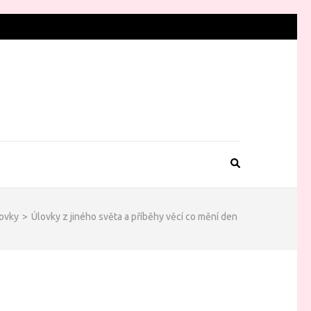
ovky
>
Úlovky z jiného světa a příběhy věcí co mění den