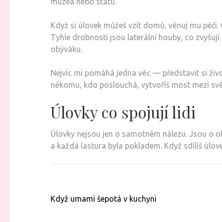
muzea nebo státu.
Když si úlovek můžeš vzít domů, věnuj mu péči. O
Tyhle drobnosti jsou laterální houby, co zvyšuj
obýváku.
Nejvíc mi pomáhá jedna věc — představit si život
někomu, kdo poslouchá, vytvoříš most mezi svě
Úlovky co spojují lidi
Úlovky nejsou jen o samotném nálezu. Jsou o ok
a každá lastura byla pokladem. Když sdílíš úlovek
Navigace
Když umami šepotá v kuchyni
pro
příspěvek