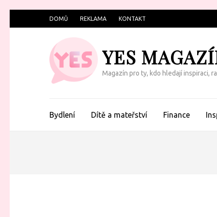
Přeskočit
DOMŮ
REKLAMA
KONTAKT
na
obsah
YES MAGAZÍ
(Enter)
Magazín pro ty, kdo hledají inspiraci, 
Bydlení
Dítě a mateřství
Finance
Ins