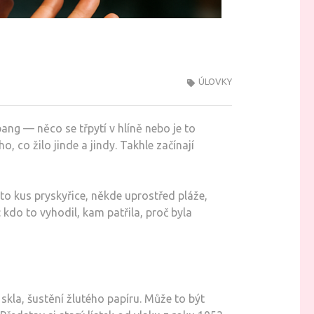
ÚLOVKY
bang — něco se třpytí v hlíně nebo je to
, co žilo jinde a jindy. Takhle začínají
 to kus pryskyřice, někde uprostřed pláže,
: kdo to vyhodil, kam patřila, proč byla
 skla, šustění žlutého papíru. Může to být