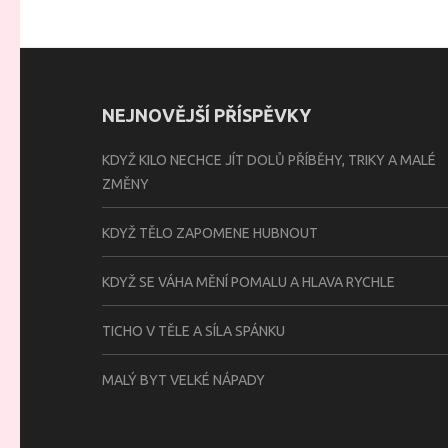
NEJNOVĚJŠÍ PŘÍSPĚVKY
KDYŽ KILO NECHCE JÍT DOLŮ PŘÍBĚHY, TRIKY A MALÉ
ZMĚNY
KDYŽ TĚLO ZAPOMENE HUBNOUT
KDYŽ SE VÁHA MĚNÍ POMALU A HLAVA RYCHLE
TICHO V TĚLE A SÍLA SPÁNKU
MALÝ BYT VELKÉ NÁPADY