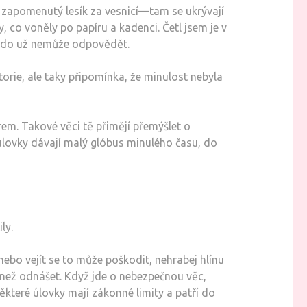
zapomenutý lesík za vesnicí—tam se ukrývají
, co voněly po papíru a kadenci. Četl jsem je v
, kdo už nemůže odpovědět.
torie, ale taky připomínka, že minulost nebyla
rem. Takové věci tě přimějí přemýšlet o
i úlovky dávají malý glóbus minulého času, do
ly.
nebo vejít se to může poškodit, nehrabej hlínu
í než odnášet. Když jde o nebezpečnou věc,
některé úlovky mají zákonné limity a patří do