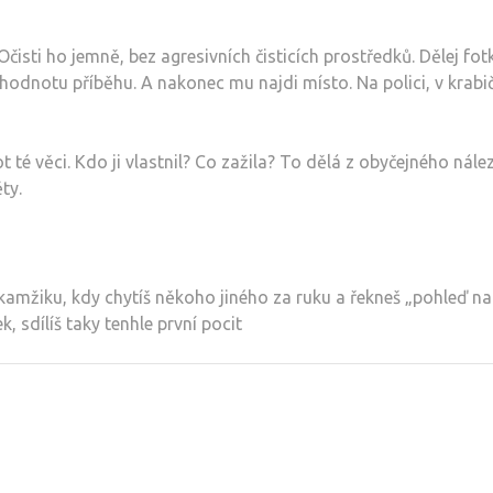
čisti ho jemně, bez agresivních čisticích prostředků. Dělej fotk
í hodnotu příběhu. A nakonec mu najdi místo. Na polici, v krab
 té věci. Kdo ji vlastnil? Co zažila? To dělá z obyčejného nál
ty.
amžiku, kdy chytíš někoho jiného za ruku a řekneš „pohleď na 
, sdílíš taky tenhle první pocit