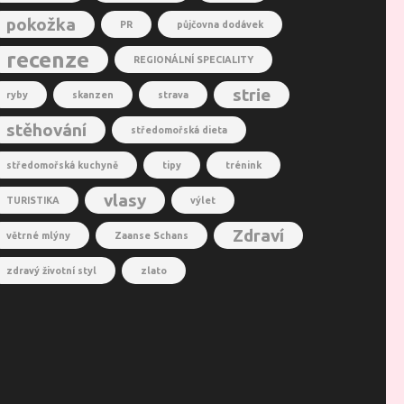
pokožka
PR
půjčovna dodávek
recenze
REGIONÁLNÍ SPECIALITY
strie
ryby
skanzen
strava
stěhování
středomořská dieta
středomořská kuchyně
tipy
trénink
vlasy
TURISTIKA
výlet
Zdraví
větrné mlýny
Zaanse Schans
zdravý životní styl
zlato