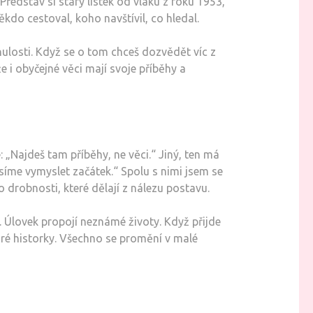
Představ si starý lístek od vlaku z roku 1953,
ěkdo cestoval, koho navštívil, co hledal.
nulosti. Když se o tom chceš dozvědět víc z
e i obyčejné věci mají svoje příběhy a
: „Najdeš tam příběhy, ne věci.“ Jiný, ten má
íme vymyslet začátek.“ Spolu s nimi jsem se
o drobnosti, které dělají z nálezu postavu.
. Úlovek propojí neznámé životy. Když přijde
taré historky. Všechno se promění v malé