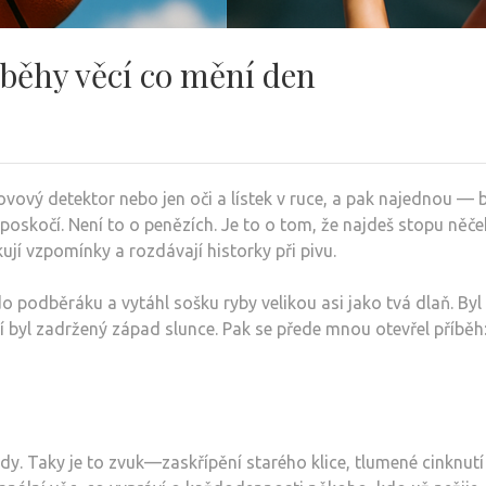
íběhy věcí co mění den
ovový detektor nebo jen oči a lístek v ruce, a pak najednou — 
poskočí. Není to o penězích. Je to o tom, že najdeš stopu něčeho
ují vzpomínky a rozdávají historky při pivu.
o podběráku a vytáhl sošku ryby velikou asi jako tvá dlaň. Byl
 v ní byl zadržený západ slunce. Pak se přede mnou otevřel příběh
ody. Taky je to zvuk—zaskřípění starého klice, tlumené cinknutí