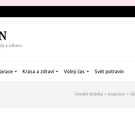
N
rady a zábavu
pirace
Krása a zdraví
Volný čas
Svět potravin
Úvodní stránka
>
Inspirace
>
Úl