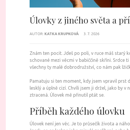
Úlovky z jiného světa a př
AUTOR:
KATKA KRUPKOVÁ
3. 7. 2026
Znám ten pocit. Jdeš po poli, v ruce máš starý k
schované mezi věcmi v babiččině skříni. Srdce ti 
všechny ty malé dobrodružství, co nám pak lžičk
Pamatuju si ten moment, kdy jsem vpravil prst d
lesklý a úplně cizí. Chvíli jsem ji držel, jako by
ztracená. Úlovek mě přinutil ptát se.
Příběh každého úlovku
Úlovek není jen věc. Je to průsečík života a náh