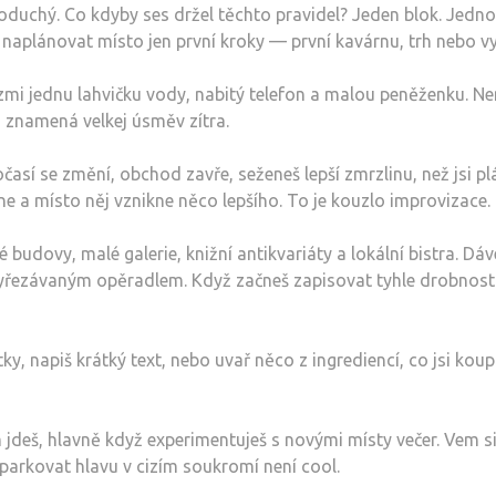
noduchý. Co kdyby ses držel těchto pravidel? Jeden blok. Jedno
 naplánovat místo jen první kroky — první kavárnu, trh nebo vy
ezmi jednu lahvičku vody, nabitý telefon a malou peněženku. Neno
 znamená velkej úsměv zítra.
así se změní, obchod zavře, seženeš lepší zmrzlinu, než jsi p
dne a místo něj vznikne něco lepšího. To je kouzlo improvizace.
é budovy, malé galerie, knižní antikvariáty a lokální bistra. Dáv
yřezávaným opěradlem. Když začneš zapisovat tyhle drobnosti
otky, napiš krátký text, nebo uvař něco z ingrediencí, co jsi k
 jdeš, hlavně když experimentuješ s novými místy večer. Vem 
 parkovat hlavu v cizím soukromí není cool.