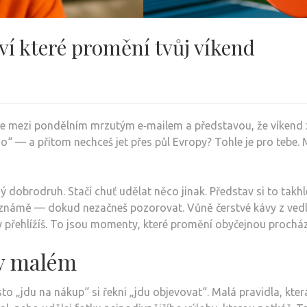
í které promění tvůj víkend
de mezi pondělním mrzutým e‑mailem a představou, že víkend 
nýho“ — a přitom nechceš jet přes půl Evropy? Tohle je pro tebe
 dobrodruh. Stačí chuť udělat něco jinak. Představ si to takhle
známě — dokud nezačneš pozorovat. Vůně čerstvé kávy z vedle
dy přehlížíš. To jsou momenty, které promění obyčejnou prochá
 v malém
 „jdu na nákup“ si řekni „jdu objevovat“. Malá pravidla, která d