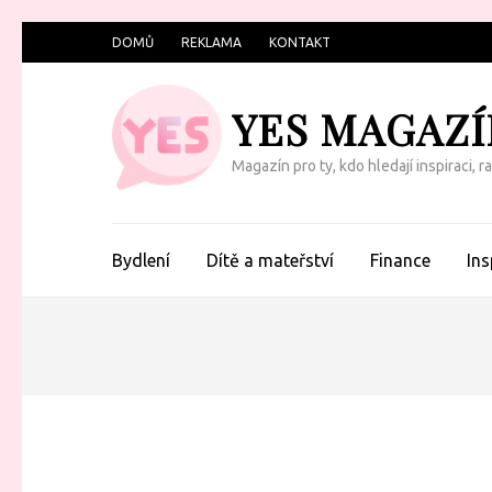
Přeskočit
DOMŮ
REKLAMA
KONTAKT
na
obsah
YES MAGAZÍ
(Enter)
Magazín pro ty, kdo hledají inspiraci, 
Bydlení
Dítě a mateřství
Finance
Ins