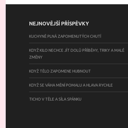
NEJNOVĚJŠÍ PŘÍSPĚVKY
KUCHYNĚ PLNÁ ZAPOMENUTÝCH CHUTÍ
KDYŽ KILO NECHCE JÍT DOLŮ PŘÍBĚHY, TRIKY A MALÉ
ZMĚNY
KDYŽ TĚLO ZAPOMENE HUBNOUT
KDYŽ SE VÁHA MĚNÍ POMALU A HLAVA RYCHLE
TICHO V TĚLE A SÍLA SPÁNKU