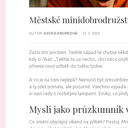
Městské minidobrodružstv
AUTOR:
KATKA KRUPKOVÁ
22. 5. 2026
Začni tím pocitem. Tenhle nápad tě chytne něk
kdy si říkáš: „Takhle to už nechci, chci něco ji
přinese nový příběh do tvého týdne.
A co je na tom nejlepší? Nemusíš být přesvědčený
a ty jdeš pomalu, ale pozorně. Všechno vypadá 
si neví rady s rozbitými lampami. Zvuky, co jin
Mysli jako průzkumník
Co změní obyčejný víkend na příběh? Postoj. Místo