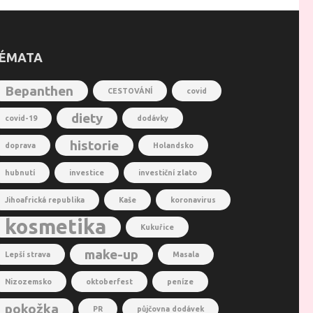
ÉMATA
Bepanthen
CESTOVÁNÍ
covid
diety
covid-19
dodávky
historie
doprava
Holandsko
hubnutí
investice
investiční zlato
Jihoafrická republika
Kaše
koronavirus
kosmetika
Kukuřice
make-up
Lepší strava
Masala
Nizozemsko
oktoberfest
peníze
pokožka
PR
půjčovna dodávek