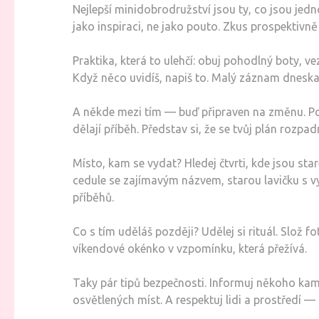
Nejlepší minidobrodružství jsou ty, co jsou jed
jako inspiraci, ne jako pouto. Zkus prospektivně
Praktika, která to ulehčí: obuj pohodlný boty, v
Když něco uvidíš, napiš to. Malý záznam dneska
A někde mezi tím — buď připraven na změnu. Poč
dělají příběh. Představ si, že se tvůj plán rozpa
Místo, kam se vydat? Hledej čtvrti, kde jsou star
cedule se zajímavým názvem, starou lavičku s v
příběhů.
Co s tím uděláš později? Udělej si rituál. Slož f
víkendové okénko v vzpomínku, která přežívá.
Taky pár tipů bezpečnosti. Informuj někoho kam
osvětlených míst. A respektuj lidi a prostředí —