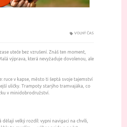
VOLNÝ ČAS
zase uteče bez vzrušení. Znáš ten moment,
. Malá výprava, která nevyžaduje dovolenou, ale
: ruce v kapse, město ti šeptá svoje tajemství
jší uličky. Trampoty starýho tramvajáka, co
zku v minidobrodružství.
ělají velký rozdíl: vypni navigaci na chvíli,