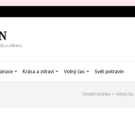
N
rady a zábavu
pirace
Krása a zdraví
Volný čas
Svět potravin
Úvodní stránka
>
Volný čas