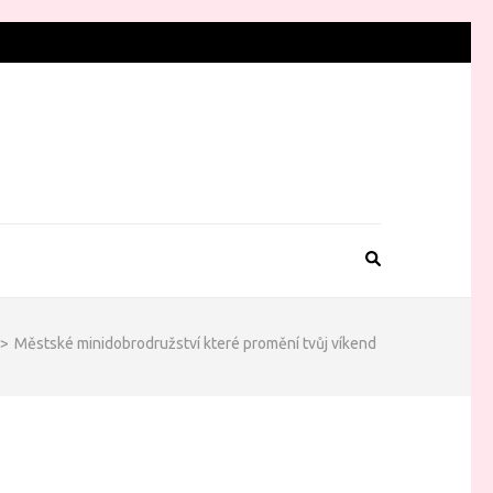
>
Městské minidobrodružství které promění tvůj víkend