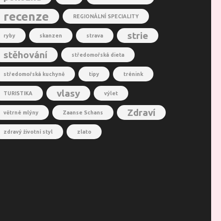
recenze
REGIONÁLNÍ SPECIALITY
strie
ryby
skanzen
strava
stěhování
středomořská dieta
středomořská kuchyně
tipy
trénink
vlasy
TURISTIKA
výlet
Zdraví
větrné mlýny
Zaanse Schans
zdravý životní styl
zlato