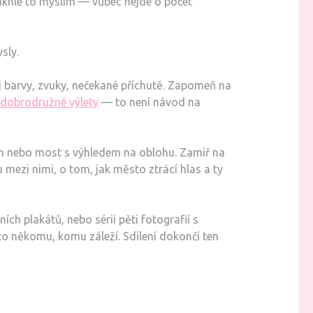
. Takhle to myslím — vůbec nejde o počet
sly.
edej barvy, zvuky, nečekané příchutě. Zapomeň na
dobrodružné výlety
— to není návod na
stem nebo most s výhledem na oblohu. Zamiř na
 mezi nimi, o tom, jak město ztrácí hlas a ty
ích plakátů, nebo sérii pěti fotografií s
to někomu, komu záleží. Sdílení dokončí ten