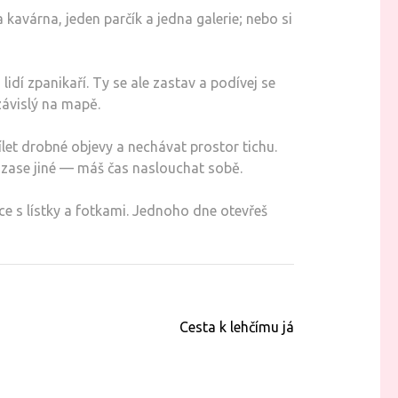
kavárna, jeden parčík a jedna galerie; nebo si
lidí zpanikaří. Ty se ale zastav a podívej se
závislý na mapě.
let drobné objevy a nechávat prostor tichu.
 zase jiné — máš čas naslouchat sobě.
ice s lístky a fotkami. Jednoho dne otevřeš
Cesta k lehčímu já