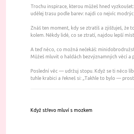
Trochu inspirace, kterou můžeš hned vyzkoušet: n
udělej trasu podle barev: najdi co nejvíc modrý
Znáš ten moment, kdy se ztratíš a zjišťuješ, že t
kolem. Někdy lidé, co se ztratí, najdou lepší mí
A teď něco, co možná nečekáš: minidobrodružstv
Můžeš mluvit o haldách bezvýznamných věcí a př
Poslední věc — udržuj stopu. Když se ti něco líb
tuhle krabici a řekneš si: „Takhle to bylo — pro
Navigace
Když střevo mluví s mozkem
pro
příspěvek