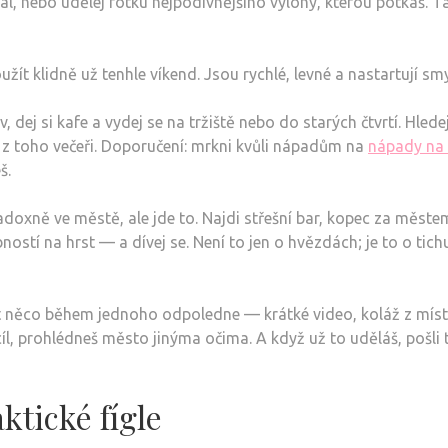
vnímal, nebo udělej fotku nejpodivnějšího výlohy, kterou potkáš
t klidně už tenhle víkend. Jsou rychlé, levné a nastartují smy
v, dej si kafe a vydej se na tržiště nebo do starých čtvrtí. Hl
av z toho večeři. Doporučení: mrkni kvůli nápadům na
nápady na 
š.
aradoxně ve městě, ale jde to. Najdi střešní bar, kopec za mě
stí na hrst — a dívej se. Není to jen o hvězdách; je to o tichu
ořit něco během jednoho odpoledne — krátké video, koláž z místn
íl, prohlédneš město jinýma očima. A když už to uděláš, pošli 
ktické fígle