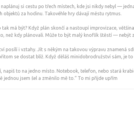
aplánuj si cestu po třech místech, kde jsi nikdy nebyl — jedna 
ch objektů za hodinu. Takovéhle hry dávají městu rytmus.
o tak má být? Když plán skončí a nastoupí improvizace, většina 
sto, než kdy plánovali. Může to být malý knoflík štěstí — nebýt 
í posílí i vztahy. Jít s někým na takovou výpravu znamená sdí
itom se dostat blíž. Když děláš minidobrodružství sám, je to
í, napiš to na jedno místo. Notebook, telefon, nebo stará krab
stě jednou jsem šel a změnilo mě to.“ To mi přijde upřím