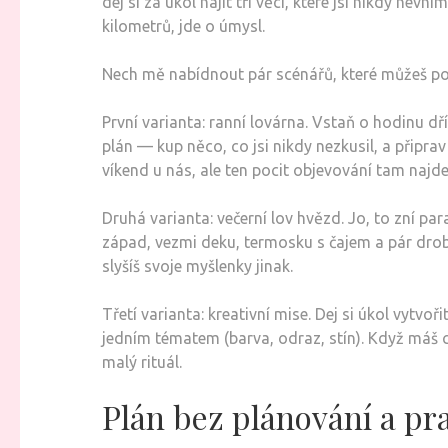
dej si za úkol najít tři věci, které jsi nikdy ne
kilometrů, jde o úmysl.
Nech mě nabídnout pár scénářů, které můžeš použí
První varianta: ranní lovárna. Vstaň o hodinu dří
plán — kup něco, co jsi nikdy nezkusil, a připr
víkend u nás, ale ten pocit objevování tam najde
Druhá varianta: večerní lov hvězd. Jo, to zní p
západ, vezmi deku, termosku s čajem a pár drobno
slyšíš svoje myšlenky jinak.
Třetí varianta: kreativní mise. Dej si úkol vytv
jedním tématem (barva, odraz, stín). Když máš c
malý rituál.
Plán bez plánování a pra