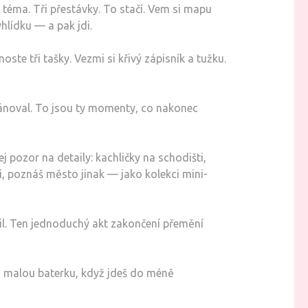
 téma. Tři přestávky. To stačí. Vem si mapu
hlídku — a pak jdi.
ste tři tašky. Vezmi si křivý zápisník a tužku.
lánoval. To jsou ty momenty, co nakonec
ej pozor na detaily: kachličky na schodišti,
, poznáš město jinak — jako kolekci mini-
oupil. Ten jednoduchý akt zakončení přemění
si malou baterku, když jdeš do méně